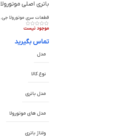
باتری اصلی موتورولا Moto G52 مدل NE50 | ظرفیت 000mAh
قطعات سری موتورولا جی
,
موجود نیست
تماس بگیرید
مدل
نوع کالا
مدل باتری
مدل های موتورولا
ولتاژ باتری