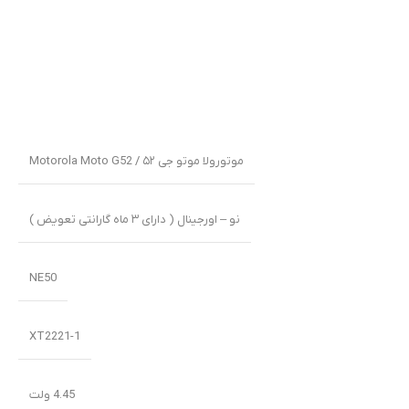
موتورولا موتو جی ۵۲ / Motorola Moto G52
نو – اورجینال ( دارای ۳ ماه گارانتی تعویض )
NE50
XT2221-1
4.45 ولت