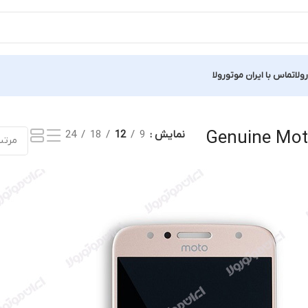
ولا
تماس با ایران موتورولا
Showing all
Genuine Mot
نمایش
9
12
18
24