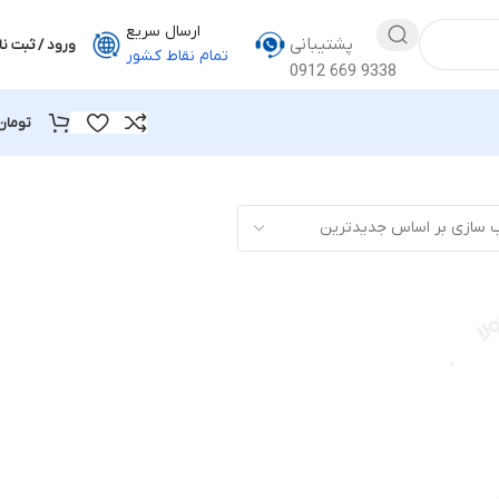
ارسال سریع
پشتیبانی
ورود / ثبت نا
تمام نقاط کشور
0912 669 9338
تومان