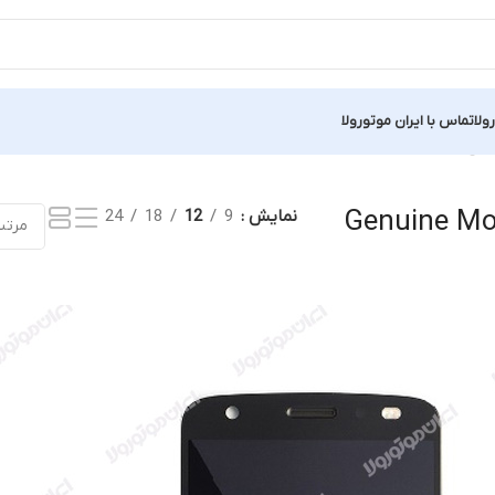
ولا
تماس با ایران موتورولا
یش یک نتیجه
Genuine Mo
نمایش
9
12
18
24