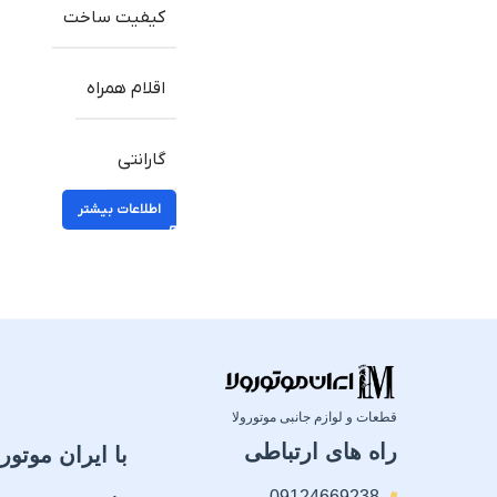
کیفیت ساخت
اقلام همراه
گارانتی
اطلاعات بیشتر
قطعات و لوازم جانبی موتورولا
راه های ارتباطی
با ایران موتورو
09124669238