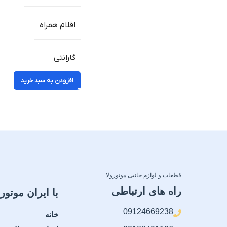
اقلام همراه
گارانتی
افزودن به سبد خرید
قطعات و لوازم جانبی موتورولا
راه های ارتباطی
با ایران موتورو
09124669238
خانه