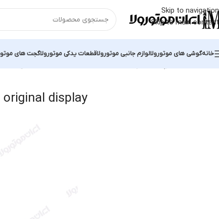
Skip to navigation
Skip to main content
خانه
گوشی های موتورولا
لوازم جانبی موتورولا
قطعات یدکی موتورولا
گجت های موتور
خانه
محصولات برچسب خورده “Moto G22 original display”
نمایش یک نت
original display