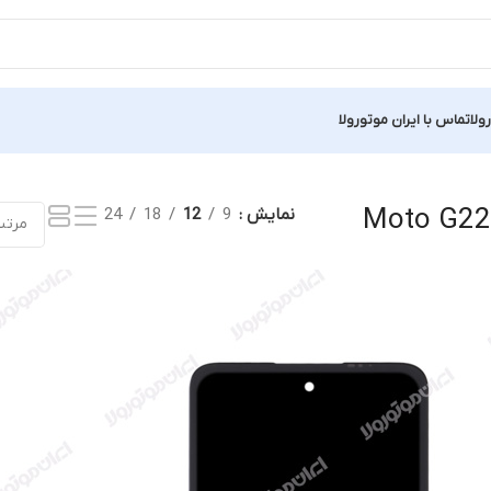
ولا
تماس با ایران موتورولا
یجه
Moto G22 
نمایش
9
12
18
24