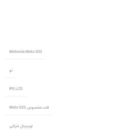
Motorola Moto G22
نو
IPS LCD
فلت مخصوص Moto G22
اورجینال شرکتی