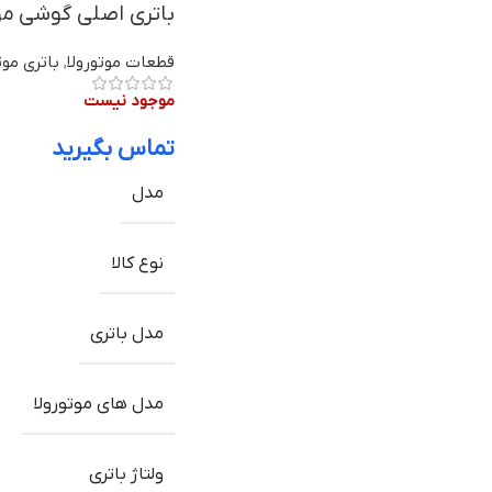
باتری اصلی گوشی موتورولا Moto M مدل BL265 |
قطعات موتورولا
,
باتری موت
موجود نیست
تماس بگیرید
مدل
نوع کالا
مدل باتری
مدل های موتورولا
ولتاژ باتری