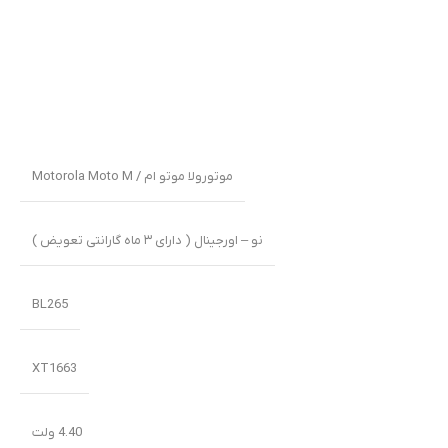
موتورولا موتو ام / Motorola Moto M
نو – اورجینال ( دارای ۳ ماه گارانتی تعویض )
BL265
XT1663
4.40 ولت