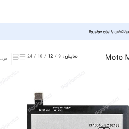
ولا
تماس با ایران موتورولا
ه
Moto M
نمایش
9
12
18
24