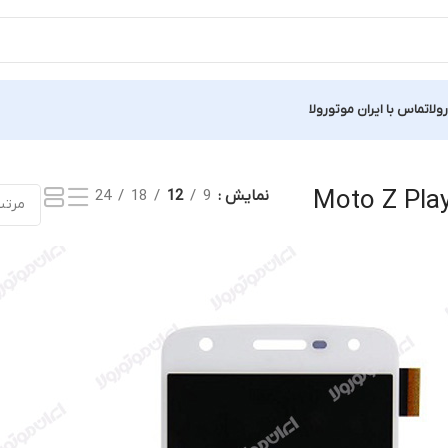
ولا
تماس با ایران موتورولا
Showing al
Moto Z Play
نمایش
9
12
18
24