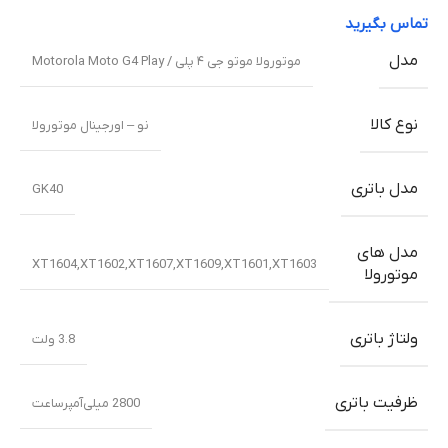
تماس بگیرید
مدل
موتورولا موتو جی ۴ پلی / Motorola Moto G4 Play
نوع کالا
نو – اورجینال موتورولا
مدل باتری
GK40
مدل های
XT1604,XT1602,XT1607,XT1609,XT1601,XT1603
موتورولا
ولتاژ باتری
3.8 ولت
ظرفیت باتری
2800 میلی‌‌‌آمپرساعت