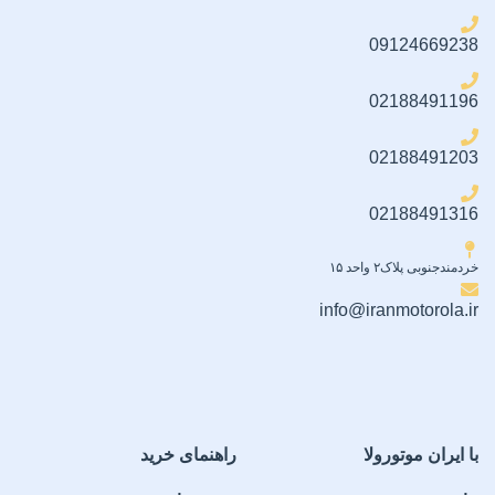
09124669238
02188491196
02188491203
02188491316
خردمندجنوبی پلاک۲ واحد ۱۵
info@iranmotorola.ir
با ایران موتورولا
راهنمای خرید