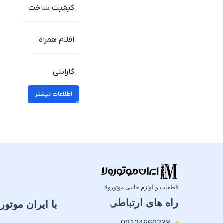
کیفیت ساخت
اقلام همراه
گارانتی
اطلاعات بیشتر
قطعات و لوازم جانبی موتورولا
راه های ارتباطی
با ایران موتورو
09124669238