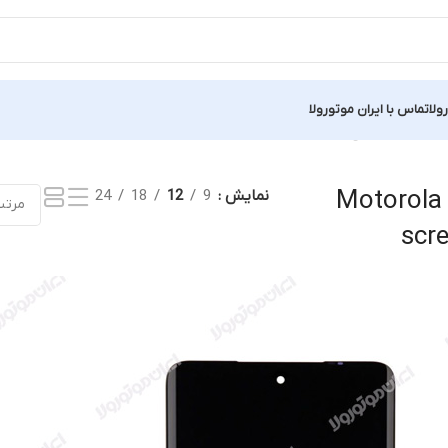
ولا
تماس با ایران موتورولا
نمایش یک نتیجه
Motorola
نمایش
9
12
18
24
scr