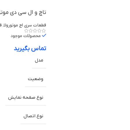
تاچ و ال سی دی موتورولا Edge 30 Fusion ب
قطعات سری اج موتورولا
,
قط
محصولات موجود
تماس بگیرید
مدل
وضعیت
نوع صفحه نمایش
نوع اتصال