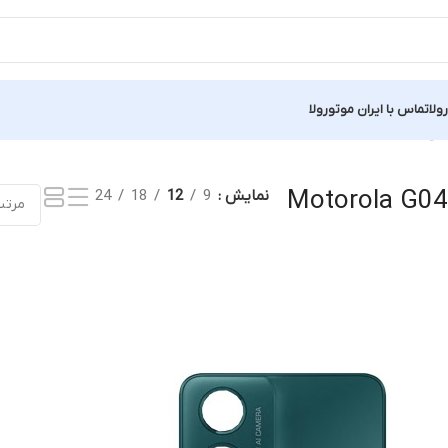
ولا
تماس با ایران موتورولا
یش یک نتیجه
Motorola G04
نمایش
9
12
18
24