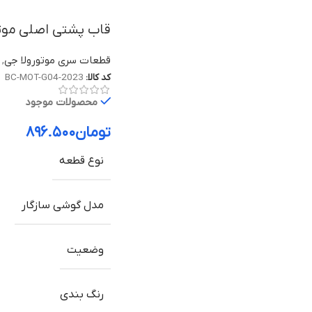
قاب پشتی اصلی موتورولا Moto G04 | درب بات
قطعات سری موتورولا جی
,
کد کالا:
BC-MOT-G04-2023
محصولات موجود
تومان
۸۹۶.۵۰۰
نوع قطعه
مدل گوشی سازگار
وضعیت
رنگ بندی