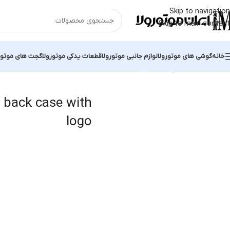
Skip to navigation
Skip to main content
خانه
گوشی های موتورولا
لوازم جانبی موتورولا
قطعات یدکی موتورولا
گجت های موتور
خانه
محصولات برچسب خورده “Motorola G04 back case with logo”
نما
 back case with
logo