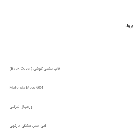
ولا
قاب پشتی گوشی (Back Cover)
Motorola Moto G04
اورجینال شرکتی
آبی
,
سبز
,
مشکی
,
نارنجی