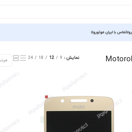
ولا
تماس با ایران موتورولا
Showin
Motoro
نمایش
9
12
18
24