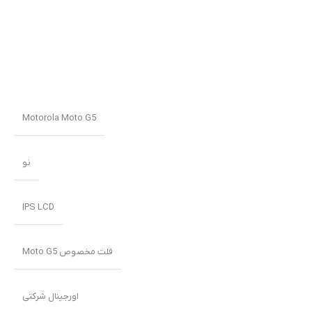
Motorola Moto G5
نو
IPS LCD
فلت مخصوص Moto G5
اورجینال شرکتی