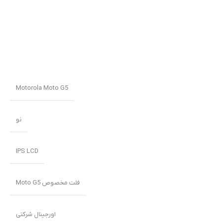
Motorola Moto G5
نو
IPS LCD
فلت مخصوص Moto G5
اورجینال شرکتی