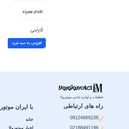
اقلام همراه
گارانتی
افزودن به سبد خرید
قطعات و لوازم جانبی موتورولا
راه های ارتباطی
با ایران موتورو
09124669238
خانه
02188491196
اخبار موتورولا