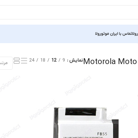
ولا
تماس با ایران موتورولا
 یک نتیجه
Motorola Moto 
نمایش
9
12
18
24