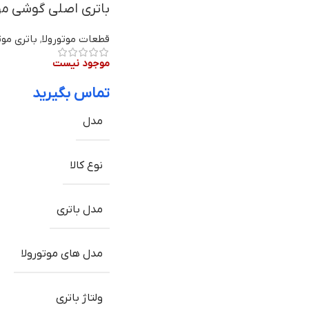
باتری اصلی گوشی موتورولا Moto X Force مدل FB55
قطعات موتورولا
,
باتری موت
موجود نیست
تماس بگیرید
مدل
نوع کالا
مدل باتری
مدل های موتورولا
ولتاژ باتری