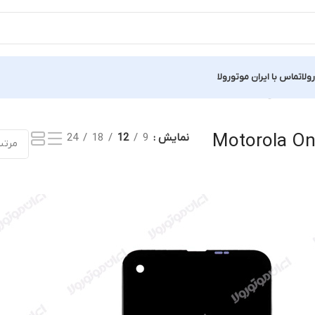
ولا
تماس با ایران موتورولا
نمایش یک نتیجه
Motorola On
نمایش
9
12
18
24