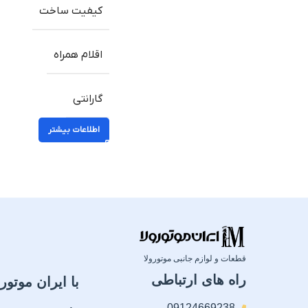
کیفیت ساخت
اقلام همراه
گارانتی
اطلاعات بیشتر
قطعات و لوازم جانبی موتورولا
راه های ارتباطی
با ایران موتورو
09124669238