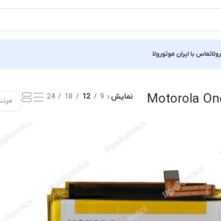
ولا
تماس با ایران موتورولا
 نتیجه
Motorola On
نمایش
9
12
18
24