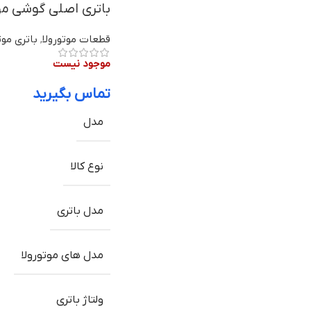
باتری اصلی گوشی موتورولا One Macro مدل KG40 
قطعات موتورولا
,
باتری موت
موجود نیست
تماس بگیرید
مدل
نوع کالا
مدل باتری
مدل های موتورولا
ولتاژ باتری