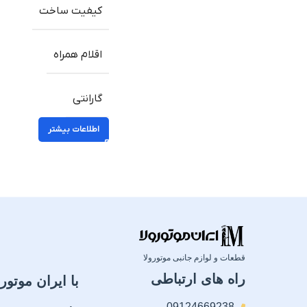
کیفیت ساخت
اقلام همراه
گارانتی
اطلاعات بیشتر
قطعات و لوازم جانبی موتورولا
راه های ارتباطی
با ایران موتورو
09124669238