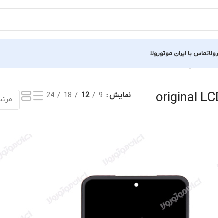
ولا
تماس با ایران موتورولا
نمایش یک نتیجه
original L
نمایش
9
12
18
24