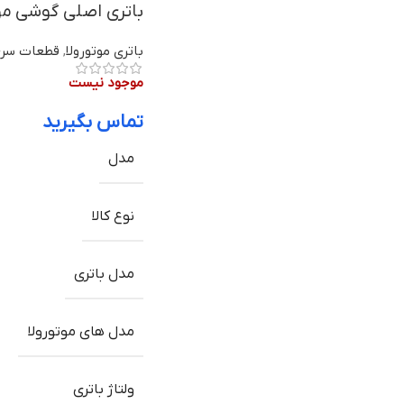
باتری اصلی گوشی موتورولا Moto E2 مدل FT40 |
باتری موتورولا
,
قطعات سری 
موجود نیست
تماس بگیرید
مدل
نوع کالا
مدل باتری
مدل های موتورولا
ولتاژ باتری