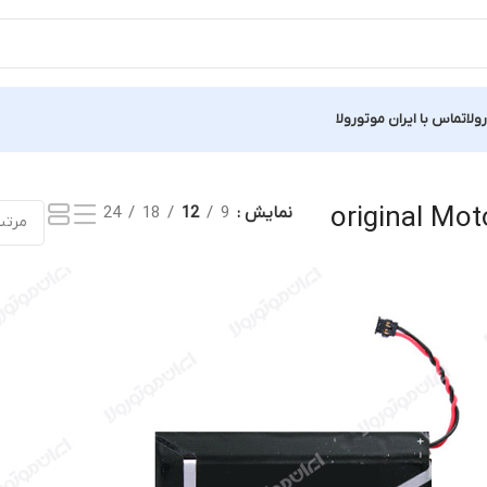
ولا
تماس با ایران موتورولا
نتیجه
original Mot
نمایش
9
12
18
24