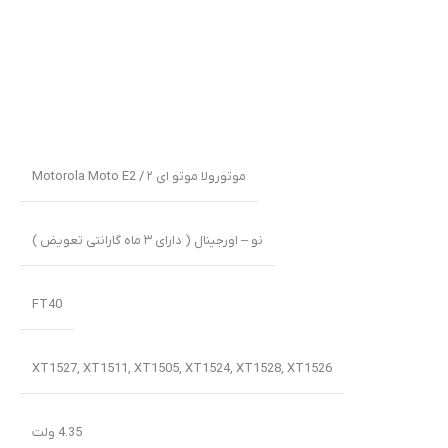
موتورولا موتو ای ۲ / Motorola Moto E2
نو – اورجینال ( دارای ۳ ماه گارانتی تعویض )
FT40
XT1527, XT1511, XT1505, XT1524, XT1528, XT1526
4.35 ولت