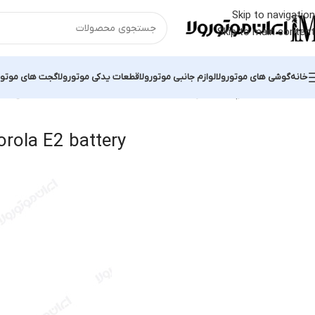
Skip to navigation
Skip to main content
خانه
گوشی های موتورولا
لوازم جانبی موتورولا
قطعات یدکی موتورولا
گجت های موتور
خانه
محصولات برچسب خورده “original Motorola E2 battery”
نمایش یک 
orola E2 battery