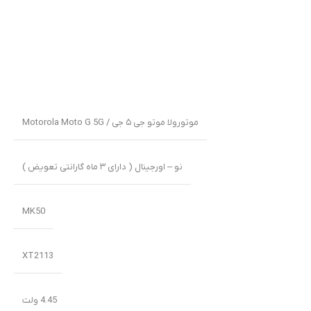
موتورولا موتو جی ۵ جی / Motorola Moto G 5G
نو – اورجینال ( دارای ۳ ماه گارانتی تعویض )
MK50
XT2113
4.45 ولت