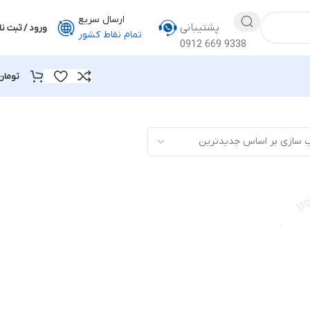
ارسال سریع
پشتیبانی
ورود / ثبت نا
تمام نقاط کشور
0912 669 9338
تومان