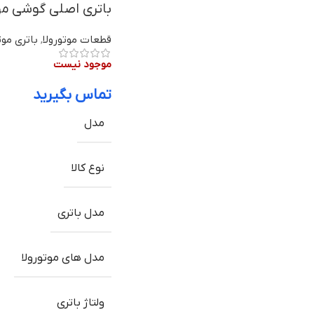
باتری اصلی گوشی موتورولا Moto G 5G مدل MK50 
قطعات موتورولا
,
باتری موت
موجود نیست
تماس بگیرید
مدل
نوع کالا
مدل باتری
مدل های موتورولا
ولتاژ باتری