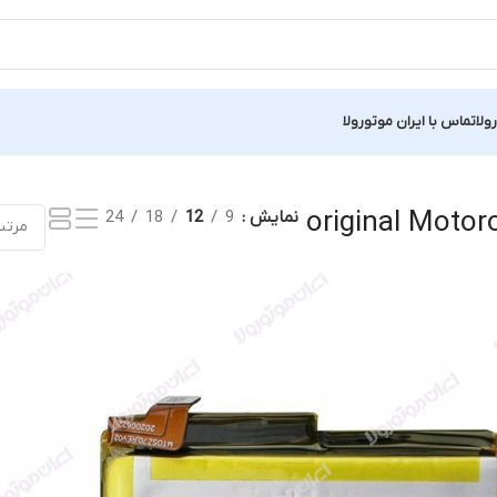
ولا
تماس با ایران موتورولا
ک نتیجه
original Motor
نمایش
9
12
18
24