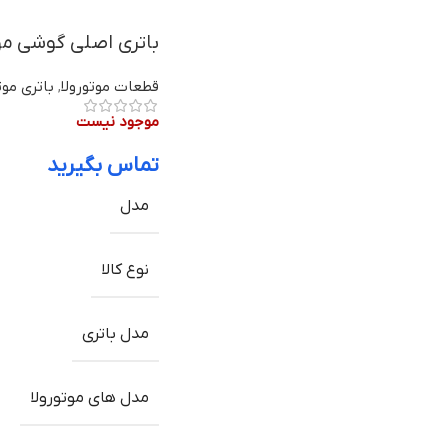
باتری اصلی گوشی موتورولا One Fusion مدل JK50 
قطعات موتورولا
,
باتری موت
موجود نیست
تماس بگیرید
مدل
نوع کالا
مدل باتری
مدل های موتورولا