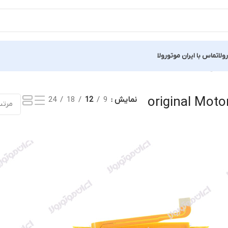
ولا
تماس با ایران موتورولا
مایش یک نتیجه
original Moto
نمایش
9
12
18
24