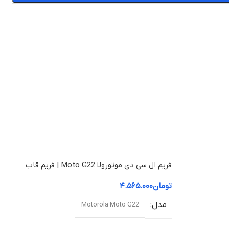
فریم ال سی دی موتورولا Moto G22 | فریم قاب
میانی
تومان
۴.۵۶۵.۰۰۰
مدل
Motorola Moto G22