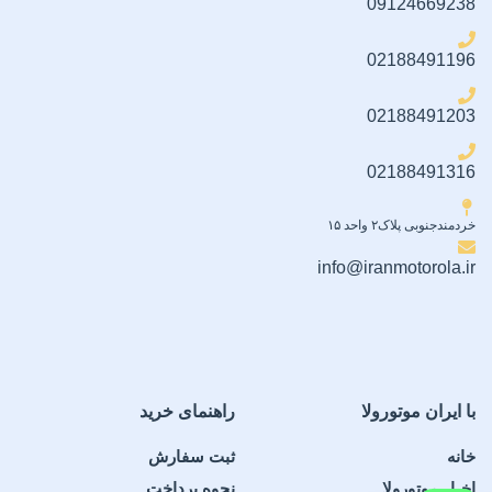
09124669238
کوله پشتی ۲۴ لیتری همراه با یک جیب بطری آب، محفظه اصلی بزرگ،
02188491196
یک جیب خارجی زیپ دار و آستین برای لپ تاپ 15 اینچی • راحتی کامل
در حین حمل به لطف پشتی با فوم قابل تنفس • به لطف دسترسی به
هیدراتاسیون و کامپیوتر، با نیازهای شهر و کوه سازگار است • نماد کلمبیا
02188491203
برای الهام گرفتن از ماجراجویی، طرح رنگ به طور همه کاره با طیف
وسیعی از موارد دیگر کلمبیا ترکیب می شود • اندازه: O/S، 1997401
02188491316
گارانتی
خردمندجنوبی پلاک۲ واحد ۱۵
نو / اصالت / سلامت
info@iranmotorola.ir
با ایران موتورولا
راهنمای خرید
خانه
ثبت سفارش
اخبار موتورولا
نحوه پرداخت