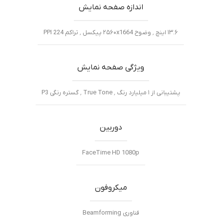
اندازه صفحه نمایش
۱۳.۶ اینچ ٬ وضوح ۲۵۶۰x1664 پیکسل ٬ تراکم PPI 224
ویژگی صفحه نمایش
پشتیبانی از ۱ میلیارد رنگ ٬ True Tone ٬ گستره رنگی P3
دوربین
FaceTime HD 1080p
میکروفون
فناوری Beamforming