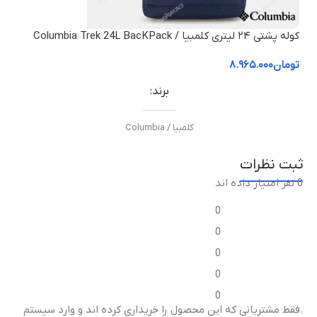
کوله پشتی ۲۴ لیتری کلمبیا / Columbia Trek 24L BacKPack
تومان
۸.۹۶۵.۰۰۰
برند
کلمبیا / Columbia
ثبت نظرات
نوع کالا
0 نفر امتیاز داده اند
اصلی ( با کد رهگیری )
0
0
متریال
0
0
٪۱۰۰ پلی استر
0
.فقط مشتریانی که این محصول را خریداری کرده اند و وارد سیستم