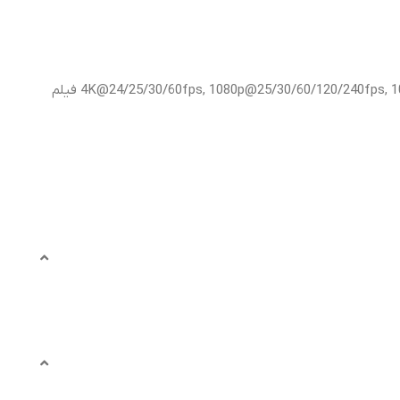
4K@24/25/30/60fps, 1080p@25/30/60/120/240fps, 10-bit HDR, Dolby Vision HDR (up to 60fps), ProRes, Cinematic mode (4K@24/30fps), 3D (spatial) فیلم