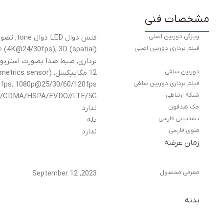
مشخصات فنی
ویژگی دوربین اصلی
فلش دوال LED دوال tone, تصویربرداری HDR (عکس/پانوراما)
فیلم برداری دوربین اصلی
برداری, ضبط صدا بصورت استریو
دوربین سلفی
12 مگاپیکسل, f/1.9, 23mm (wide), 1/3.6", PDAF, OIS SL 3D, (depth/biometrics sensor)
فیلم برداری دوربین سلفی
/25/30/60fps, 1080p@25/30/60/120fps
شبکه ارتباطی
/CDMA/HSPA/EVDO//LTE/5G
جک هدفون
ندارد
پشتیبانی فارسی
بله
منوی فارسی
ندارد
زمان عرضه
معرفی محصول
2023, September 12
بدنه