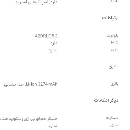
بلندگو
دارد, اسپیکرهای استریو
ارتباطات
بلوتوث
5.3,A2DP,LE
NFC
دارد
رادیو
ندارد
باتری
باتری
Li-Ion 3274 mAh, جدا نشدنی
دیگر امکانات
حسگرها
حسگر مجاورتی, ژیروسکوپ, شتا
شارژر
ندارد