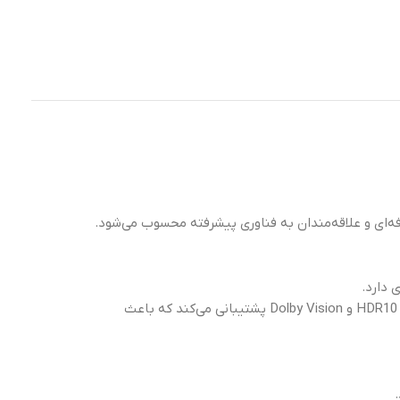
اربران حرفه‌ای و علاقه‌مندان به فناوری پیشرفته محسوب می‌شود.
این دستگاه دارای نمایشگر ۶.۱ اینچی Super Retina XDR OLED با رزولوشن ۲۵۵۶ × ۱۱۷۹ پیکسل و نرخ تازه‌سازی ۱۲۰ هرتز است. این نمایشگر از HDR10 و Dolby Vision پشتیبانی می‌کند که باعث