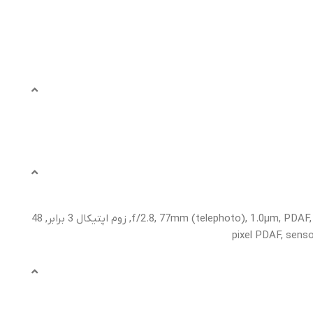
12 مگاپیکسل, f/2.2, 13mm, 120Ëš (ultrawide), 1/2.55", 1.4µm, دوگانه pixel PDAF, 12 مگاپیکسل, f/2.8, 77mm (telephoto), 1.0µm, PDAF, OIS, زوم اپتیکال 3 برابر, 48