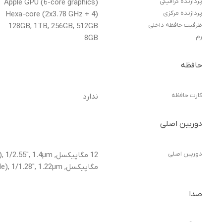
پردازنده گرافیکی
Apple GPU (6-core graphics)
پردازنده مرکزی
Hexa-core (2x3.78 GHz + 4)
ظرفیت حافظه داخلی
128GB, 1TB, 256GB, 512GB
رم
8GB
حافظه
کارت حافظه
ندارد
دوربین اصلی
دوربین اصلی
مگاپیکسل, f/1.8, 24mm (wide), 1/1.28", 1.22µm, دوگانه pixel PDAF, sensor-shift OIS, TOF 3D LiDAR scanner (depth)
صدا