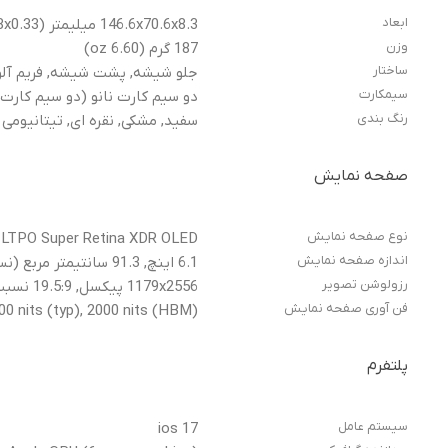
ابعاد
146.6x70.6x8.3 میلیمتر (5.77x2.78x0.33 اینچ)
وزن
187 گرم (6.60 oz)
ساختار
جلو شیشه, پشت شیشه, فریم آلو
سیمکارت
دو سیم کارت نانو (دو سیم کارت
رنگ بندی
سفید, مشکی, نقره ای, تیتانیومی
صفحه نمایش
نوع صفحه نمایش
nits(HBM), LTPO Super Retina XDR OLED
اندازه صفحه نمایش
6.1 اینچ, 91.3 سانتیمتر مربع (نسبت سطح صفحه نمایش به بدنه در حدود 88.2 درصد)
رزولوشن تصویر
1179x2556 پیکسل, 19.5:9 نسبت (~461 ppi تراکم)
فن آوری صفحه نمایش
0 nits (typ), 2000 nits (HBM)
پلتفرم
سیستم عامل
ios 17