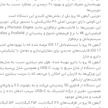
بهینه‌سازی مصرف انرژی و بهبود ۲۰ درصدی در عملکرد نسبت به مدل قبلی، از دیگر ویژگی‌های این تراشه قدرتمند است.
دوربین‌ها
دوربین آیفون ۱۵ پرو یکی از بخش‌های کلیدی این دستگاه است.
این گوشی دارای دوربین اصلی ۴۸ مگاپیکسلی با سنسور بزرگتر، دوربین فوق‌عریض ۱۲ مگاپیکسلی و دوربین تله‌فوتو ۱۲ مگاپیکسلی با زوم اپتیکال ۳ برابری است.
این دوربین‌ها، با قابلیت‌های نرم‌افزاری مانند Photonic Engine و Night Mode، تصاویری با وضوح بالا و رنگ‌های طبیعی حتی در شرایط نوری ضعیف ارائه می‌دهند.
فیلم‌برداری 4K با نرخ فریم‌های متنوع و پشتیبانی از ProRAW و ProRes نیز در این مدل ارائه شده است.
سیستم‌عامل و نرم‌افزار
آیفون ۱۵ پرو با سیستم‌عامل iOS 17 عرضه شده که با بهبودهای امنیتی و قابلیت‌های جدید، کار با دستگاه را آسان‌تر و لذت‌بخش‌تر کرده است.
iOS 17 قابلیت‌های جدیدی برای سفارشی‌سازی و تعامل با اپلیکیشن‌ها دارد و بهینه‌سازی‌های نرم‌افزاری آن باعث افزایش بهره‌وری و کاهش مصرف انرژی می‌شود.
باتری و شارژ
آیفون ۱۵ پرو با باتری بهینه شده، طول عمر بیشتری نسبت به مدل‌های قبلی دارد.
این دستگاه از شارژ سریع با پورت USB-C و همچنین شارژ بی‌سیم پشتیبانی می‌کند.
این ویژگی‌ها به کاربران این امکان را می‌دهد که با سرعت بیشتری دست
قابلیت‌های ارتباطی
این دستگاه از فناوری 5G پشتیبانی می‌کند و به بلوتوث 5.3 و وای‌فای 6E مجهز شده است که باعث افزایش سرعت و پایداری اتصال می‌شود.
همچنین، تغییر از درگاه لایتنینگ به USB-C، سرعت انتقال داده را به‌طور چشم‌گیری بهبود داده و آن را با استانداردهای جدید سازگار کرده است.
قیمت و مدل‌های موجود
آیفون ۱۵ پرو در ظرفیت‌های ۱۲۸ گیگابایت، ۲۵۶ گیگابایت، ۵۱۲ گیگابایت و ۱ ترابایت عرضه شده است.