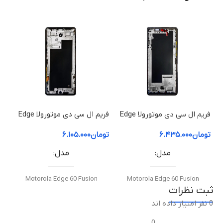
نو
نوع صفحه نمایش
IPS LCD
نوع اتصال
فریم ال سی دی موتورولا Edge
فریم ال سی دی موتورولا Edge
60 Pro | فریم قاب میانی
60 Fusion | فریم قاب میانی
50 ion
فلت مخصوص Moto G22
تومان
۶.۴۳۵.۰۰۰
تومان
۶.۱۰۵.۰۰۰
توم
مدل
مدل
کیفیت ساخت
Motorola Edge 60 Fusion
Motorola Edge 60 Fusion
اورجینال شرکتی
ثبت نظرات
0 نفر امتیاز داده اند
نوع قطعه
نوع قطعه
اقلام همراه
0