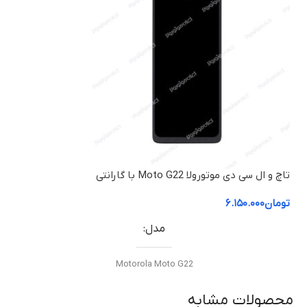
تاچ و ال سی دی موتورولا Moto G22 با گارانتی
تومان
۶.۱۵۰.۰۰۰
مدل
Motorola Moto G22
محصولات مشابه
وضعیت