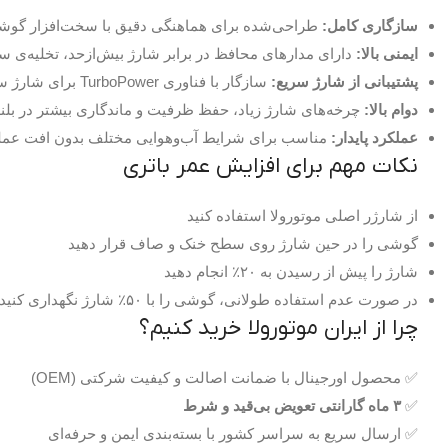
سازگاری کامل:
طراحی‌شده برای هماهنگی دقیق با سخت‌افزار گوشی orola Moto X Pro
ایمنی بالا:
دارای مدارهای محافظ در برابر شارژ بیش‌ازحد، تخلیه‌ی سری
پشتیبانی از شارژ سریع:
سازگار با فناوری TurboPower برای شارژ سریع و ایمن
دوام بالا:
چرخه‌های شارژ زیاد، حفظ ظرفیت و ماندگاری بیشتر در بل
عملکرد پایدار:
مناسب برای شرایط آب‌وهوایی مختلف بدون افت عملک
نکات مهم برای افزایش عمر باتری
از شارژر اصلی موتورولا استفاده کنید
گوشی را در حین شارژ روی سطح خنک و صاف قرار دهید
شارژ را پیش از رسیدن به ۲۰٪ انجام دهید
در صورت عدم استفاده طولانی، گوشی را با ۵۰٪ شارژ نگهداری کنید
چرا از ایران موتورولا خرید کنیم؟
✅ محصول اورجینال با ضمانت اصالت و کیفیت شرکتی (OEM)
✅
۳ ماه گارانتی تعویض بی‌قید و شرط
✅ ارسال سریع به سراسر کشور با بسته‌بندی ایمن و حرفه‌ای