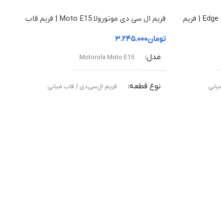
فریم ال سی دی موتورولا Edge 50 Fusion | فریم
فریم ال سی دی موتورولا Moto E15 | فریم قاب
۲۵ وات
میانی
تومان
۳.۲۴۵.۰۰۰
 سریع
مدل
Motorola Moto E15
پشتیبانی از TurboPower و QC (Quick
نوع قطعه
یانی
فریم ال‌سی‌دی / قاب میانی
روجی
Micro USB
مناسب برای
 جریان
ته
تعویض قاب میانی آسیب‌دیده یا شکسته
,
۵ ولت / ۳ آمپر
,
۹ ولت
کیفیت ساخت
Original –
اورجینال (Original Equipment Manufacturer –
OEM)