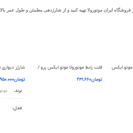
 موتو ایکس
فلت رابط موتورولا موتو ایکس پرو /
boPower 25W
Motorola Moto X Pro
تومان
۲۳۱.۶۶۰
تومان
.۹۵۰.۰۰۰
برند
موتورولا 
مدل
all Charger
(Micro USB)