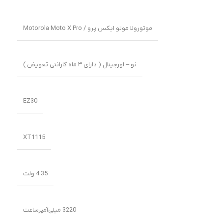
موتورولا موتو ایکس پرو / Motorola Moto X Pro
نو – اورجینال ( دارای ۳ ماه گارانتی تعویض )
EZ30
XT1115
4.35 ولت
3220 میلی‌‌‌آمپرساعت