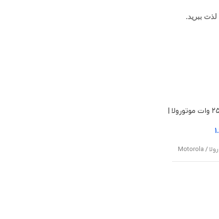
شارژر دیواری ۲۵ وات موتورولا |
Motorola Tur
۱
/ Motorola
TurboPower 25W W