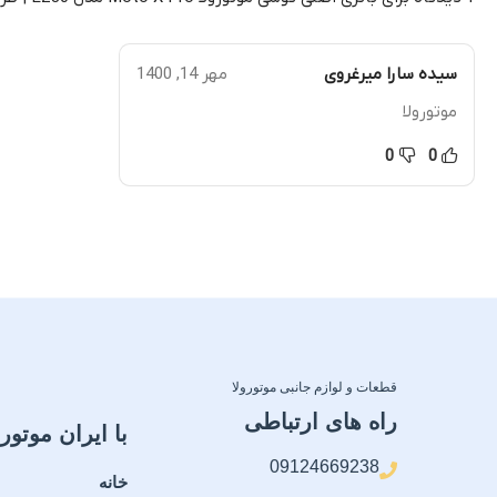
گارانتی
گارانتی
ضمانت سلامت فیزیکی کالا
ضما
سیده سارا میرغروی
مهر 14, 1400
موتورولا
0
0
قطعات و لوازم جانبی موتورولا
راه های ارتباطی
با ایران موتورو
09124669238
خانه