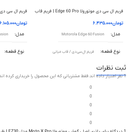
Motorola Moto X Pro
فریم ال سی دی موتورولا Edge 60 Pro | فریم قاب
میانی
قاب میانی
کیفیت ساخت
اورجینال شرکتی
تومان
۶.۴۳۵.۰۰۰
تومان
۶.۱۰۵.۰۰۰
مدل
مدل
usion
Motorola Edge 60 Fusion
گارانتی
گارانتی شرکتی
نوع قطعه
نوع قطعه
فریم ال‌سی‌دی / قاب میانی
ثبت نظرات
مناسب برای
مناسب برای
1 نفر امتیاز داده اند
.فقط مشتریانی که این محصول را خریداری کرده اند
تعویض قاب میانی آسیب‌دیده یا شکسته
تعویض قاب میا
0
0
کیفیت ساخت
کیفیت ساخ
0
0
اورجینال (Original Equipment Manufacturer –
اورجین
OEM)
OEM)
0
1 دیدگاه برای
باتری اصلی گوشی موتورولا Moto X Pro مدل EZ30 | ظرفیت 3220mAh