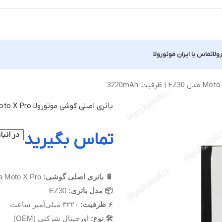
ولا
تماس با ایران موتورولا
باتری اصلی گوشی موتورولا Moto X Pro مدل EZ30 | ظرفیت 3220mAh
تماس بگیرید
در انب
🔋 باتری اصلی گوشی:
Motorola Moto X Pro
📦 مدل باتری:
EZ30
⚡ ظرفیت:
۳۲۲۰ میلی‌آمپر ساعت
🛠 نوع:
اورجینال شرکتی (OEM)