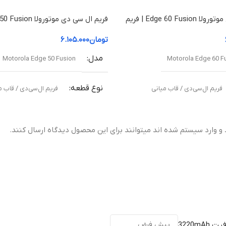
فریم ال سی دی موتورولا Edge 60 Fusion | فریم
توان خروجی
قاب میانی
تومان
۶.۱۰۵.۰۰۰
فناوری شارژ
مدل
Motorola Edge 50 Fusion
Motorola Edge 60 F
Charge)
نوع قطعه
فریم ال‌سی‌دی / قاب میانی
فریم ال‌سی‌دی / قاب م
نوع درگاه خ
مناسب برای
 و وارد سیستم شده اند میتوانند برای این محصول دیدگاه ارسال کنند.
ولتاژ و شدت
نی آسیب‌دیده یا شکسته
تعویض قاب میانی آسیب‌دیده یا شکس
۱۲ ولت / ۲.۱۵ آمپر
ت
کیفیت ساخت
/ ۲.۷۷ آمپر
ال (Original Equipment Manufacturer –
اورجینال ( Equipment Manufacturer
سازگاری
OEM)