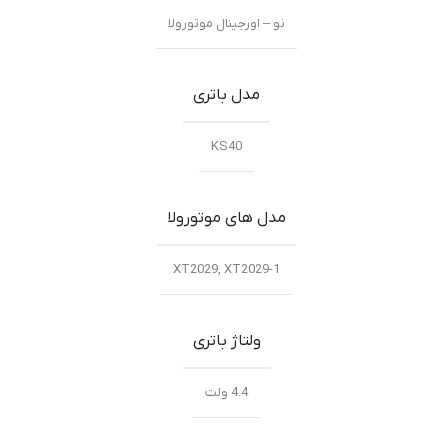
نو – اورجینال موتورولا
مدل باتری
KS40
مدل های موتورولا
XT2029, XT2029-1
ولتاژ باتری
4.4 ولت