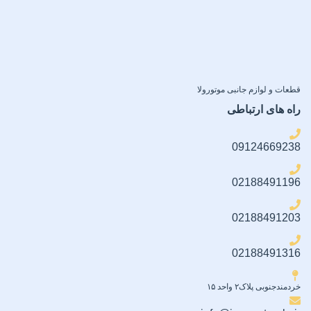
قطعات و لوازم جانبی موتورولا
راه های ارتباطی
09124669238
02188491196
02188491203
02188491316
خردمندجنوبی پلاک۲ واحد ۱۵