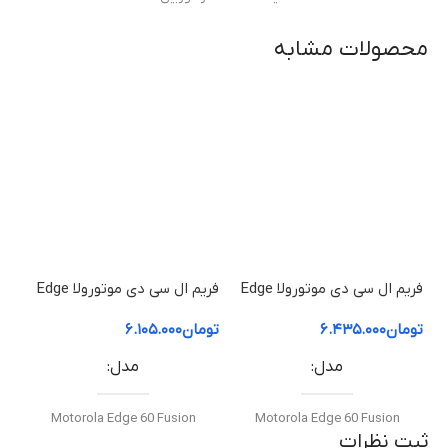
محصولات مشابه
مدل گوشی سازگار
Motorola Moto E6 Play
کیفیت ساخت
اورجینال (Original Equipment Manufacturer – OEM)
گارانتی
فریم ال سی دی موتورولا Edge
فریم ال سی دی موتورولا Edge
60 Pro | فریم قاب میانی
60 Fusion | فریم قاب میانی
50 ion
ضمانت سلامت فیزیکی کالا
تومان
۶.۴۳۵.۰۰۰
تومان
۶.۱۰۵.۰۰۰
توم
مدل
مدل
Motorola Edge 60 Fusion
Motorola Edge 60 Fusion
ثبت نظرات