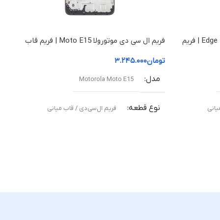
فریم ال سی دی موتورولا Edge 50 Fusion | فریم
فریم ال سی دی موتورولا Moto E15 | فریم قاب
میانی
تومان
۳.۲۴۵.۰۰۰
مدل
Motorola Moto E15
نوع قطعه
یانی
فریم ال‌سی‌دی / قاب میانی
مناسب برای
ته
تعویض قاب میانی آسیب‌دیده یا شکسته
کیفیت ساخت
Original –
اورجینال (Original Equipment Manufacturer –