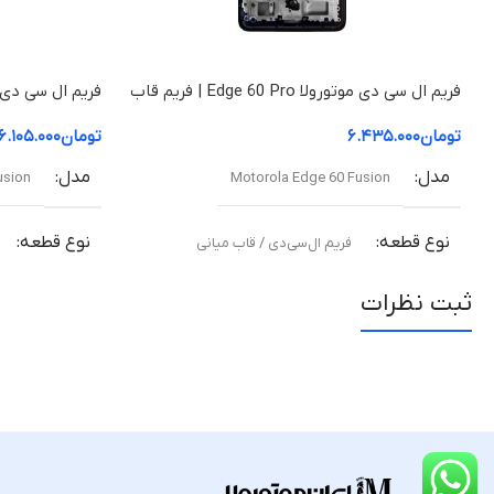
فریم ال سی دی موتورولا Edge 60 Pro | فریم قاب
میانی
قاب میانی
تومان
۶.۴۳۵.۰۰۰
تومان
۶.۱۰۵.۰۰۰
مدل
مدل
usion
Motorola Edge 60 Fusion
نوع قطعه
نوع قطعه
فریم ال‌سی‌دی / قاب میانی
ثبت نظرات
مناسب برای
مناسب برای
تعویض قاب میانی آسیب‌دیده یا شکسته
تعویض قاب میا
کیفیت ساخت
کیفیت ساخ
اورجینال (Original Equipment Manufacturer –
اورجین