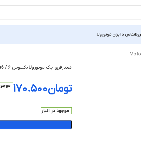
ولا
تماس با ایران موتورولا
هندزفری جک موتورولا نکسوس ۶ / Motorola Nexus6
تومان
۱۷۰.۵۰۰
موجود 
موجود در انبار