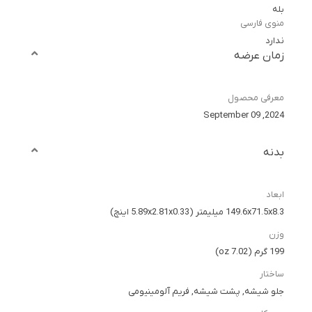
بله
منوی فارسی
ندارد
زمان عرضه
معرفی محصول
2024, September 09
بدنه
ابعاد
149.6x71.5x8.3 میلیمتر (5.89x2.81x0.33 اینچ)
وزن
199 گرم (7.02 oz)
ساختار
جلو شیشه, پشت شیشه, فریم آلومینیومی