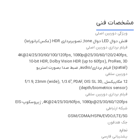
مشخصات فنی
ویژگی دوربین اصلی
فلش دوال LED دوال tone, تصویربرداری HDR (عکس/پانوراما)
فیلم برداری دوربین اصلی
4K@24/25/30/60/100/120fps, 1080p@25/30/60/120/240fps,
10-bit HDR, Dolby Vision HDR (up to 60fps), ProRes, 3D
(spatial) فیلم برداری/audio, ضبط صدا بصورت استریو
دوربین سلفی
12 مگاپیکسل, f/1.9, 23mm (wide), 1/3.6", PDAF, OIS SL 3D,
(depth/biometrics sensor)
فیلم برداری دوربین سلفی
4K@24/25/30/60fps, 1080p@25/30/60/120fps, ژیروسکوپ-EIS
شبکه ارتباطی
GSM/CDMA/HSPA/EVDO/LTE/5G
جک هدفون
ندارد
پشتیبانی فارسی