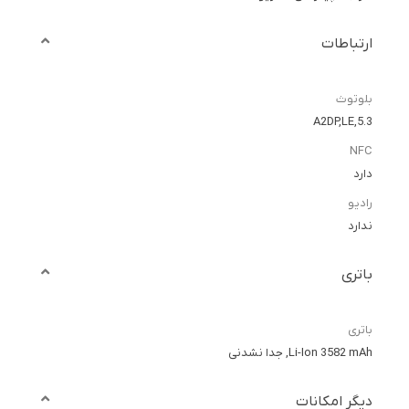
ارتباطات
بلوتوث
5.3,A2DP,LE
NFC
دارد
رادیو
ندارد
باتری
باتری
Li-Ion 3582 mAh, جدا نشدنی
دیگر امکانات