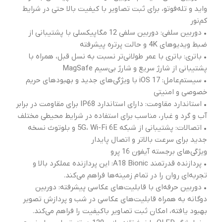
واید و تله‌فوتو، برای ثبت تصاویر با کیفیت بالا حتی در شرایط
کم‌نور
• دوربین سلفی: دوربین سلفی 12 مگاپیکسلی با پشتیبانی از
ضبط ویدیوهای 4K و حالت پرتره پیشرفته
• باتری: باتری با عمر طولانی‌تر نسبت به نسل قبل، همراه با
پشتیبانی از شارژ سریع و شارژ بی‌سیم MagSafe
• سیستم‌عامل: iOS 17 با ویژگی‌های جدید و بهبودهای حریم
خصوصی و امنیتی
• استاندارد مقاومت: دارای استاندارد IP68 برای مقاومت در برابر
آب و گرد و غبار، مناسب برای استفاده در شرایط محیطی مختلف
• اتصالات: پشتیبانی از شبکه 5G، Wi-Fi 6E و بلوتوث نسخه
جدید برای سرعت بالاتر و اتصال پایدار
ویژگی‌های برجسته آیفون 16 پرو
• پردازنده قدرتمند A18 Bionic: این پردازنده عملکرد بالا و
تجربه‌ای روان را در تمام زمینه‌ها فراهم می‌کند.
• دوربین حرفه‌ای با قابلیت‌های عکاسی پیشرفته: دوربین
دوگانه به همراه قابلیت‌های عکاسی در شب و پردازش تصویر
بهبود یافته، امکان ثبت تصاویر باکیفیت را فراهم می‌کند.