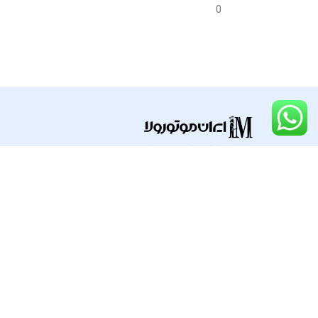
OEM)
OEM)
0
گارانتی
گارانتی
ضمانت سلامت فیزیکی کالا
ضما
قطعات و لوازم جانبی موتورولا
راه های ارتباطی
با ایران موتورو
09124669238
خانه
02188491196
اخبار موتورولا
پیگیری محموله پس
02188491203
تماس با ما
02188491316
خردمندجنوبی پلاک۲ واحد ۱۵
info@iranmotorola.ir