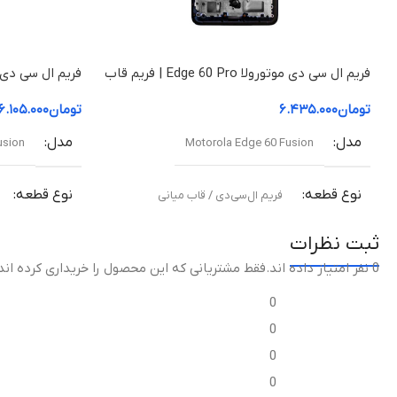
فریم ال سی دی موتورولا Edge 60 Pro | فریم قاب
میانی
قاب میانی
تومان
۶.۴۳۵.۰۰۰
تومان
۶.۱۰۵.۰۰۰
مدل
مدل
usion
Motorola Edge 60 Fusion
نوع قطعه
نوع قطعه
فریم ال‌سی‌دی / قاب میانی
ثبت نظرات
مناسب برای
مناسب برای
0 نفر امتیاز داده اند
.فقط مشتریانی که این محصول را خریداری کرده اند
تعویض قاب میانی آسیب‌دیده یا شکسته
تعویض قاب میا
0
0
کیفیت ساخت
کیفیت ساخ
0
0
اورجینال (Original Equipment Manufacturer –
اورجین