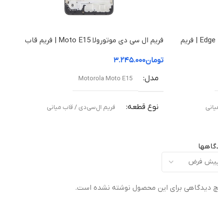
فریم ال سی دی موتورولا Edge 50 Fusion | فریم
فریم ال سی دی موتورولا Moto E15 | فریم قاب
میانی
تومان
۳.۲۴۵.۰۰۰
مدل
Motorola Moto E15
نوع قطعه
یانی
فریم ال‌سی‌دی / قاب میانی
مناسب برای
گاهها
ته
تعویض قاب میانی آسیب‌دیده یا شکسته
 دیدگاهی برای این محصول نوشته نشده است.
کیفیت ساخت
Original –
اورجینال (Original Equipment Manufacturer –