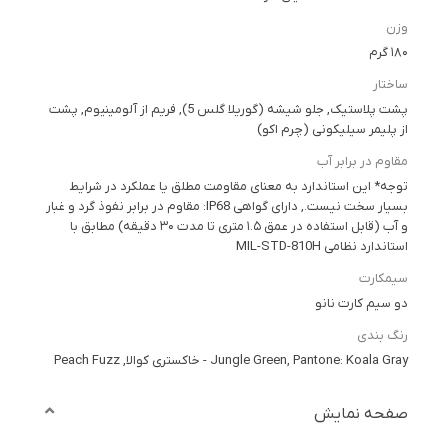
وزن
۱۸۰ گرم
ساختار
پشت پلاستیک, جلو شیشه (گوریلا گلس 5), فریم از آلومینیوم, پشت
از پلیمر سیلیکونی (چرم اکو)
مقاوم در برابر آب
توجه* این استاندارد به معنای مقاومت مطلق یا عملکرد در شرایط
بسیار سخت نیست., دارای گواهی IP68: مقاوم در برابر نفوذ گرد و غبار
و آب (قابل استفاده در عمق ۱.۵ متری تا مدت ۳۰ دقیقه) مطابق با
استاندارد نظامی MIL-STD-810H
سیمکارت
دو سیم کارت نانو
رنگ بندی
Jungle Green, Pantone: Koala Gray - خاکستری کوالا, Peach Fuzz
صفحه نمایش