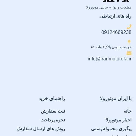
یک سیم کارت فیزیکی + یک
قطعات و لوازم جانبی موتورولا
نوع صفحه نمایش
سیم کارت esim
راه های ارتباطی
در حالت باز: نمایشگر تاشو
LTPO P-OLED با نمایش ۱
نوع صفحه نمایش
09124669238
میلیارد رنگ، نرخ نوسازی 120
هرتز، پشتیبانی از Dolby Vision
AMOLED، نمایش 1 میلیارد
و HDR10+، حداکثر روشنایی
خردمندجنوبی پلاک۲ واحد ۱۵
رنگ، نرخ نوسازی 144 هرتز،
6200 نیت
,
در حالت بسته:
PWM، پشتیبانی از HDR،
نمایشگر بیرونی LTPO P-OLED
info@iranmotorola.ir
روشنایی 1800 نیت (HBM)،
با نمایش ۱ میلیارد رنگ،
حداکثر روشنایی 5200 نیت
پشتیبانی از Dolby Vision و
HDR10+، حداکثر روشنایی 6000
نیت
اندازه صفحه نمایش
اندازه صفحه نمایش
با ایران موتورولا
راهنمای خرید
6.78 اینچ، معادل 112.4
سانتی‌متر مربع (نسبت نمایشگر
خانه
ثبت سفارش
به بدنه حدود 91.4 درصد)
در حالت باز: 160.1 × 144.5 ×
4.7 میلی‌متر (8.1 اینچ)
,
در حالت
اخبار موتورولا
نحوه پرداخت
بسته: 160.1 × 73.6 × 10.1
میلی‌متر (6.6 اینچ)
رزولوشن تصویر
پیگیری محموله پستی
روش های ارسال سفارش