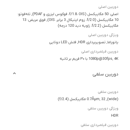
دوربین اصلی
اصلی: 50 مگاپیکسل (f/1.8، OIS، فوکوس لیزری و PDAF), تله‌فوتو:
10 مگاپیکسل (f/2.0، زوم اپتیکال 3 برابر، OIS), فوق عریض: 13
مگاپیکسل (f/2.2، زاویه دید 120 درجه)
ویژگی دوربین اصلی
پانوراما, تصویربرداری HDR, فلش LED دوتایی
دوربین فیلمبرداری اصلی
1080p@30fps, 4K با ۳۰ فریم بر ثانیه
دوربین سلفی
دوربین سلفی
(wide), 0.7Âµm, 32 مگاپیکسل (f/2.4)
ویژگی دوربین سلفی
HDR
دوربین فیلمبرداری سلفی