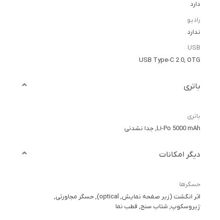
دارد
رادیو
ندارد
USB
USB Type-C 2.0, OTG
باتری
باتری
Li-Po 5000 mAh, جدا نشدنی
دیگر امکانات
حسگرها
اثر انگشت (زیر صفحه نمایش, optical), حسگر مجاورتی,
ژیروسکوپ, شتاب سنج, قطب نما