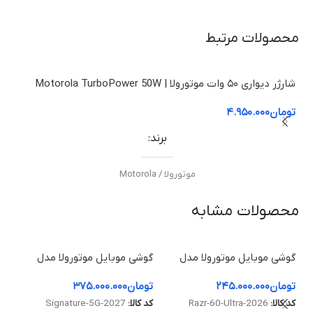
محصولات مرتبط
شارژر دیواری ۵۰ وات موتورولا | Motorola TurboPower 50W
شارژر دیوا
تومان
۴.۹۵۰.۰۰۰
توم
برند
موتورولا / Motorola
محصولات مشابه
مدل
شارژر دیواری 50 وات موتورولا
گوشی موبایل موتورولا مدل
گوشی موبایل موتورولا مدل
گلس
Edge 70 Pro ظرفیت 512
Razr Fold ظرفیت 512
موتورو
تومان
۲۴۵.۰۰۰.۰۰۰
تومان
۳۷۵.۰۰۰.۰۰۰
توم
گیگابایت و رم ۱۲ گیگابایت
گیگابایت و رم 16 گیگابایت
توان خروجی
کد کالا:
Razr-60-Ultra-2026
کد کالا:
Signature-5G-2027