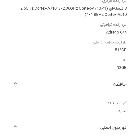
پردازنده مرکزی
8 هسته‌ای (1×2.5GHz Cortex-A710، 3×2.36GHz Cortex-A710،
4×1.8GHz Cortex-A510)
پردازنده گرافیکی
Adreno 644
ظرفیت حافظه داخلی
512GB
رم
12GB
حافظه
کارت حافظه
ندارد
دوربین اصلی