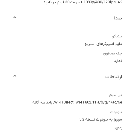
1080p@30/120fps, 4Kبا سرعت 30 فریم در ثانیه
صدا
بلندگو
دارد, اسپیکرهای استریو
جک هدفون
ندارد
ارتباطات
بی سیم
Wi-Fi Direct, Wi-Fi 802.11 a/b/g/n/ac/6e, باند سه گانه
بلوتوث
مجهز به بلوتوث نسخه 5.2
NFC