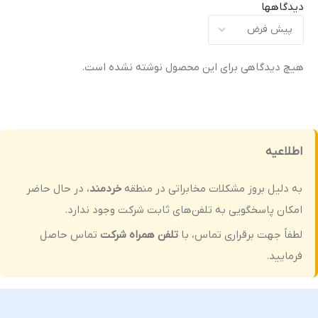
کیفیت ساخت
کیفیت ساخت
دیدگاهها
اورجینال (Original Equipment
اورجینال (Original Equipment
)
Manufacturer – OEM)
Manufacturer – OEM)
هیچ دیدگاهی برای این محصول نوشته نشده است.
گارانتی
گارانتی
ضمانت سلامت فیزیکی کالا
ضمانت سلامت فیزیکی کالا
اطلاعیه
به دلیل بروز مشکلات مخابراتی در منطقه
خردمند
، در حال حاضر
امکان پاسخگویی به تلفن‌های ثابت شرکت وجود ندارد.
لطفاً جهت برقراری تماس، با
تلفن همراه شرکت
تماس حاصل
فرمایید.