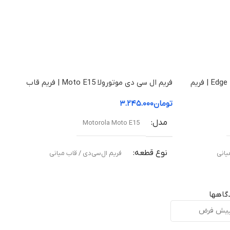
فریم ال سی دی موتورولا Edge 50 Fusion | فریم
فریم ال سی دی موتورولا Moto E15 | فریم قاب
میانی
تومان
۳.۲۴۵.۰۰۰
مدل
Motorola Moto E15
نوع قطعه
یانی
فریم ال‌سی‌دی / قاب میانی
مناسب برای
گاهها
ته
تعویض قاب میانی آسیب‌دیده یا شکسته