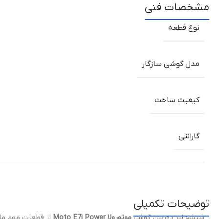
مشخصات فنی
نوع قطعه
مدل گوشی سازگار
کیفیت ساخت
گارانتی
توضیحات تکمیلی
شیشه لنز دوربین گوشی
موتورولا Moto E7i Power
از قطعات مهم ماژو