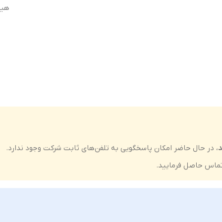
هیچ
ت
کیفیت ساخت
ال (Original Equipment Manufacturer –
اورجینال ( Equipment Manufacturer
OEM)
گارانتی
نت سلامت فیزیکی کالا
ضمانت سلامت فیزیکی کالا
د
، در حال حاضر امکان پاسخگویی به تلفن‌های ثابت شرکت وجود ندارد.
ماس حاصل فرمایید.