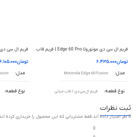
فریم ال سی دی موتورولا Edge 60 Pro | فریم قاب
میانی
قاب میانی
تومان
۶.۴۳۵.۰۰۰
تومان
۶.۱۰۵.۰۰۰
مدل
مدل
usion
Motorola Edge 60 Fusion
نوع قطعه
نوع قطعه
فریم ال‌سی‌دی / قاب میانی
ثبت نظرات
مناسب برای
مناسب برای
0 نفر امتیاز داده اند
.فقط مشتریانی که این محصول را خریداری کرده اند
تعویض قاب میانی آسیب‌دیده یا شکسته
تعویض قاب میا
0