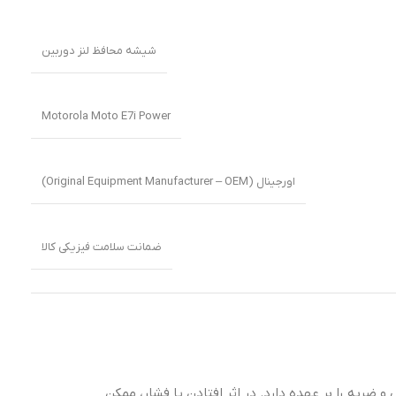
شیشه محافظ لنز دوربین
Motorola Moto E7i Power
اورجینال (Original Equipment Manufacturer – OEM)
ضمانت سلامت فیزیکی کالا
 ضربه را بر عهده دارد. در اثر افتادن یا فشار، ممکن