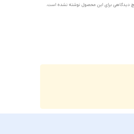
 دیدگاهی برای این محصول نوشته نشده است.
کیفیت ساخت
Original –
اورجینال (Original Equipment Manufacturer –
OEM)
گارانتی
ضمانت سلامت فیزیکی کالا