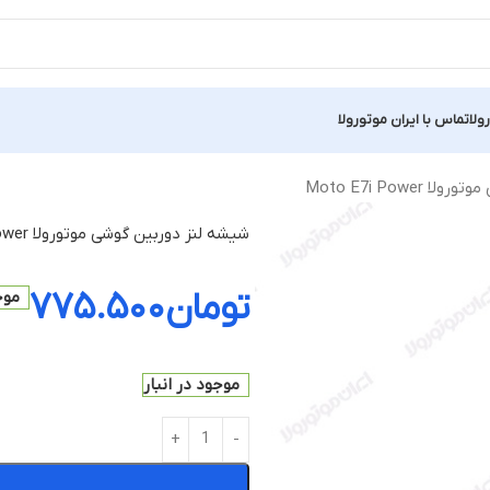
ولا
تماس با ایران موتورولا
Moto E7i Powe
شیشه لنز دوربین گوشی موتورولا Moto E7i Power
تومان
۷۷۵.۵۰۰
موج
موجود در انبار