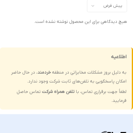
اورجینال (Original Equipment
اورجینال (Original Equipment
)
Manufacturer – OEM)
Manufacturer – OEM)
هیچ دیدگاهی برای این محصول نوشته نشده است.
گارانتی
گارانتی
ضمانت سلامت فیزیکی کالا
ضمانت سلامت فیزیکی کالا
اطلاعیه
به دلیل بروز مشکلات مخابراتی در منطقه
خردمند
، در حال حاضر
امکان پاسخگویی به تلفن‌های ثابت شرکت وجود ندارد.
لطفاً جهت برقراری تماس، با
تلفن همراه شرکت
تماس حاصل
فرمایید.