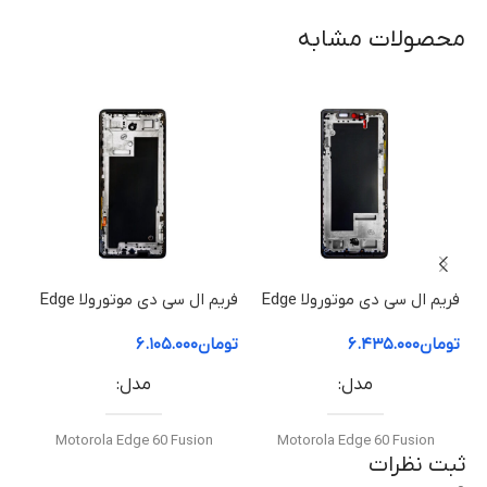
مدل گوشی سازگار
محصولات مشابه
Motorola Moto G 5G Plus
کیفیت ساخت
اورجینال (Original Equipment Manufacturer – OEM)
گارانتی
فریم ال سی دی موتورولا Edge
فریم ال سی دی موتورولا Edge
ضمانت سلامت فیزیکی کالا
60 Pro | فریم قاب میانی
60 Fusion | فریم قاب میانی
50 ion
تومان
۶.۴۳۵.۰۰۰
تومان
۶.۱۰۵.۰۰۰
توم
مدل
مدل
Motorola Edge 60 Fusion
Motorola Edge 60 Fusion
ثبت نظرات