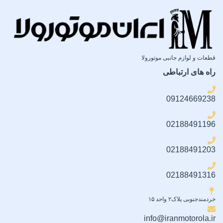
قطعات و لوازم جانبی موتورولا
راه های ارتباطی
09124669238
02188491196
02188491203
02188491316
خردمندجنوبی پلاک۲ واحد ۱۵
info@iranmotorola.ir