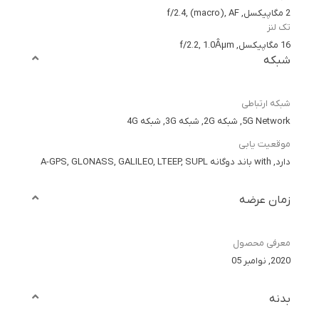
2 مگاپیکسل, f/2.4, (macro), AF
تک لنز
16 مگاپیکسل, f/2.2, 1.0Âµm
شبکه
شبکه ارتباطی
5G Network, شبکه 2G, شبکه 3G, شبکه 4G
موقعیت یابی
دارد, with باند دوگانه A-GPS, GLONASS, GALILEO, LTEEP, SUPL
زمان عرضه
معرفی محصول
2020, نوامبر 05
بدنه