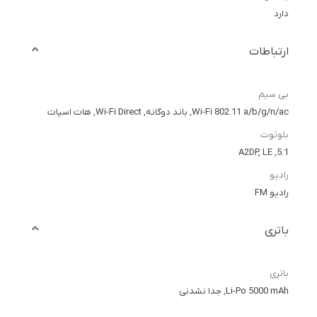
دارد
ارتباطات
بی سیم
Wi-Fi 802.11 a/b/g/n/ac, باند دوگانه, Wi-Fi Direct, هات اسپات
بلوتوث
5.1, A2DP, LE
رادیو
رادیو FM
باتری
باتری
Li-Po 5000 mAh, جدا نشدنی