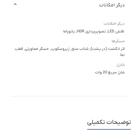
دیگر امکانات
دیگر-امکانات
.فلش LED, تصویربرداری HDR, پانوراما
حسگرها
اثر انگشت (در پشت), شتاب سنج, ژیروسکوپ,. حسگر مجاورتی, قطب
نما
شارژر
شارژ سریع 20 وات
توضیحات تکمیلی