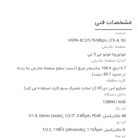
مشخصات فنی
سرعت
HSPA 42.2/5.76 Mbps, LTE-A, 5G
صفحه نمایش
موتورولا موتو جی 5 جی
اندازه صفحه نمایش
6.7 اینچ, 108.4 سانتیمتر مربع (نسبت سطح صفحه نمایش به بدنه
در حدود 85.7 درصد)
کارت حافظه
میکرو اس دیXC (از اسلات مشترک سیم کارت استفاده می کند)
داخل دستگاه
128RM / 6GB
لنز یک
48 مگاپیکسل, f/1.8, 26mm (wide), 1/2.0", 0.8Âµm, PDAF
لنز دو
.8 مگاپیکسل, f/2.2, 118Ëš (ultrawide), 1.12Âµm
لنز سه