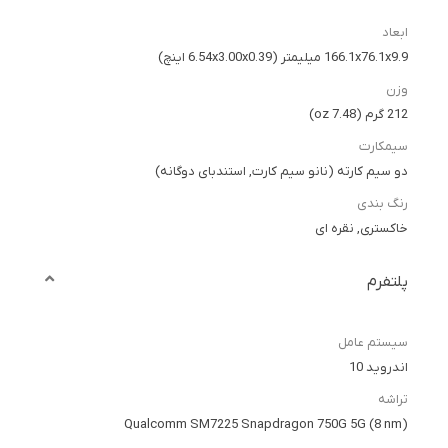
ابعاد
166.1x76.1x9.9 میلیمتر (6.54x3.00x0.39 اینچ)
وزن
212 گرم (7.48 oz)
سیمکارت
دو سیم کارته (نانو سیم کارت, استندبای دوگانه)
رنگ بندی
خاکستری, نقره ای
پلتفرم
سیستم عامل
اندروید 10
تراشه
Qualcomm SM7225 Snapdragon 750G 5G (8 nm)