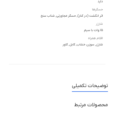
دارد
حسگرها
اثر انگشت (در کنار), حسگر مجاورتی, شتاب سنج
شارژر
۱۵ وات با سیم
اقلام همراه
شارژر, سوزن خشاب, کابل, کاور
توضیحات تکمیلی
محصولات مرتبط