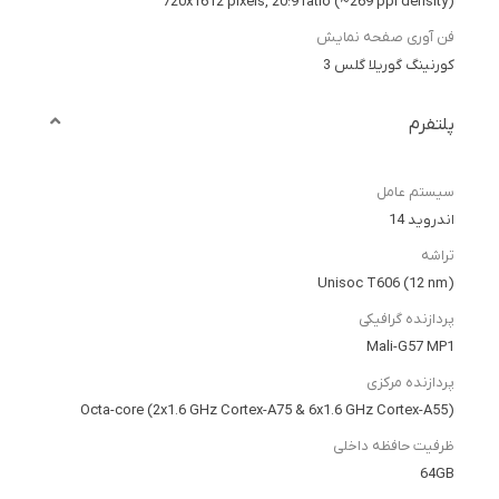
720x1612 pixels, 20:9 ratio (~269 ppi density)
فن آوری صفحه نمایش
کورنینگ گوریلا گلس 3
پلتفرم
سیستم عامل
اندروید 14
تراشه
Unisoc T606 (12 nm)
پردازنده گرافیکی
Mali-G57 MP1
پردازنده مرکزی
Octa-core (2x1.6 GHz Cortex-A75 & 6x1.6 GHz Cortex-A55)
ظرفیت حافظه داخلی
64GB