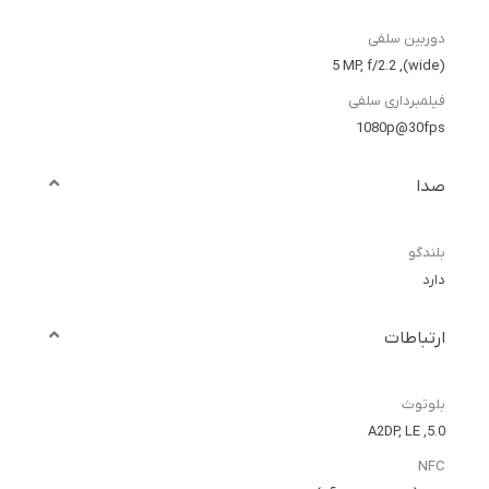
دوربین سلفی
(wide), 5 MP, f/2.2
فیلمبرداری سلفی
1080p@30fps
صدا
بلندگو
دارد
ارتباطات
بلوتوث
5.0, A2DP, LE
NFC