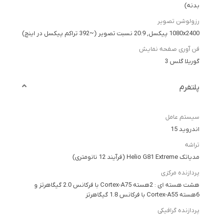
بدنه)
رزولوشن تصویر
1080x2400 پیکسل, 20:9 نسبت تصویر (~392 تراکم پیکسل در اینچ)
فن آوری صفحه نمایش
گوریلا گلس 3
پلتفرم
سیستم عامل
اندروید 15
تراشه
مدیاتک Helio G81 Extreme (فرآیند 12 نانومتری)
پردازنده مرکزی
هشت هسته ای : 2هسته Cortex-A75 با فرکانس 2.0 گیگاهرتز و
6هسته Cortex-A55 با فرکانس 1.8 گیگاهرتز
پردازنده گرافیکی