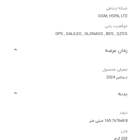
شبکه ارتباطی
GSM, HSPA, LTE
موقعیت یابی
GPS , GALILEO , GLONASS , BDS , QZSS
زمان عرضه
معرفی محصول
دسامبر 2024
بدنه
ابعاد
165.7x76x8.8 میلی متر
وزن
203 گرم