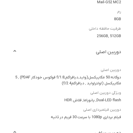
Mail-G52 MC2
رم
8GB
ظرفیت حافظه داخلی
256GB, 512GB
دوربین اصلی
دوربین اصلی
دوگانه:50 مگاپیکسل(واید٬دیافراگمf/1.8٬ فوکوس خودکار PDAF) ٬ 5
مگاپیکسل (اولتراواید ٬ دیافراگمf/2.4)
ویژگی دوربین اصلی
Dual-LED flash, پانوراما, فلاش HDR
دوربین فیلمبرداری اصلی
فیلم برداری 1080p با سرعت 30 فریم در ثانیه