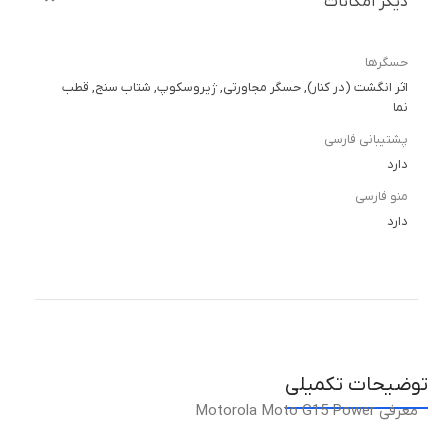
دیگر امکانات
حسگرها
اثر انگشت (در کنار), حسگر مجاورتی, ژیروسکوپ, شتاب سنج, قطب
نما
پشتیبانی فارسی
دارد
منو فارسی
دارد
توضیحات تکمیلی
معرفی Motorola Moto G15 Power