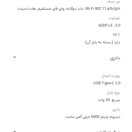
بی سیم
Wi-Fi 802.11 a/b/g/n, باند دوگانه, وای فای مستقیم, هات اسپات
بلوتوث
5.0, .A2DP, LE
NFC
دارد (بسته به بازار آن)
باتری
پورت اتصال
USB Type-C 2.0
نوع شارژ
سریع -30 وات
باتری
لیتیوم-پلیمر 6000 میلی آمپر ساعت