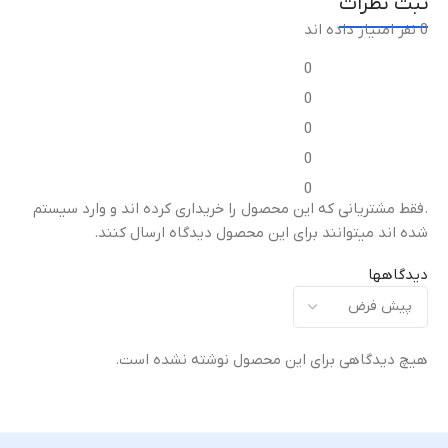
ثبت نظرات
معرفی محصول
0 نفر امتیاز داده اند
معرفی محصول
0
ژانویه ۲۰۲۶
ژانویه ۲۰۲۶
0
ابعاد
0
ابعاد
0
ابعاد در حالت باز: 160.1 × 144.5
0
× 4.7 میلی‌متر
,
ابعاد در حالت
۱۶۲.۱x۷۶.۴x۷ میلی‌متر
.فقط مشتریانی که این محصول را خریداری کرده اند و وارد سیستم
بسته: 160.1 × 73.6 × 10.1
میلی‌متر
شده اند میتوانند برای این محصول دیدگاه ارسال کنند.
وزن
دیدگاهها
وزن
۱۸۶ گرم
243 گرم
ساختار
هیچ دیدگاهی برای این محصول نوشته نشده است.
ساختار
جلوی شیشه‌ای (Gorilla Glass
nt
Victus 2)
,
فریم از آلومینیوم
ف
جلوی شیشه‌ای (Gorilla Glass