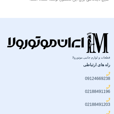
گارانتی
گارانتی
ضمانت سلامت فیزیکی کالا
ضمانت سلامت فیزیکی کالا
قطعات و لوازم جانبی موتورولا
راه های ارتباطی
09124669238
02188491196
02188491203