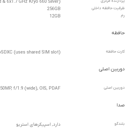
پردازنده مرکزی
 & 6x1.7 GHz Kryo 660 Silver)
ظرفیت حافظه داخلی
256GB
رم
12GB
حافظه
کارت حافظه
oSDXC (uses shared SIM slot)
دوربین اصلی
دوربین اصلی
 50MP, f/1.9 (wide), OIS, PDAF
صدا
بلندگو
دارد, اسپیکرهای استریو