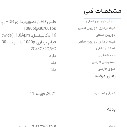
مشخصات فنی
ویژگی دوربین اصلی
فلش LED, تصویربرداری HDR, پانوراما
فیلم برداری دوربین اصلی
1080p@30/60fps
دوربین سلفی
16 مگاپیکسل, f/2.5, (wide), 1.0Âµm
فیلم برداری دوربین سلفی
فیلم برداری 1080p با سرعت 30 فریم در ثانیه
شبکه ارتباطی
2G/3G/4G/5G
جک هدفون
دارد
پشتیبانی فارسی
بله
منوی فارسی
بله
زمان عرضه
معرفی محصول
2021, فوریه 11
بدنه
ابعاد