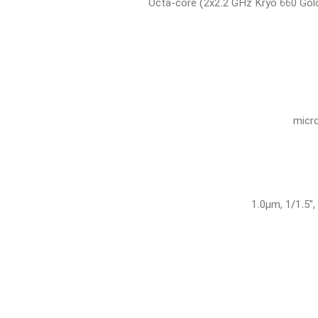
Octa-core (2x2.2 GHz Kryo 660 Gold
micr
1.0µm, 1/1.5",