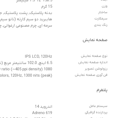
158.5*72*7.5 میلیمتر
وزن
15 گرم
ساختار
بدنه پلاستیک, پشت پلاستیک, ج
سیمکارت
هایبرید دو سیم کارته (نانو سیم 
رنگ بندی
سرمه ای, چرم مصنوعی ارغوانی, چ
صفحه نمایش
نوع صفحه نمایش
IPS LCD, 120Hz
اندازه صفحه نمایش
6.5 اینچ, 102.0 سانتیمتر مربع (نسبت سطح صفحه نمایش به بدنه در حدود 85.7 درصد)
رزولوشن تصویر
1080 x 2400 pixels, 20:9 ratio (~405 ppi density)
فن آوری صفحه نمایش
lors, 120Hz, 1300 nits (peak)
پلتفرم
سیستم عامل
اندروید 14
پردازنده گرافیکی
Adreno 619