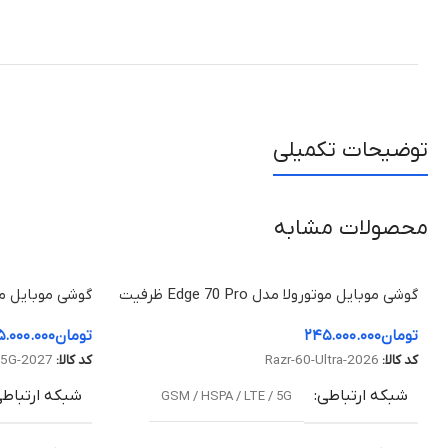
توضیحات تکمیلی
محصولات مشابه
گوشی موبایل موتورولا مدل Edge 70 Pro ظرفیت
512 گیگابایت و رم ۱۲ گیگابایت
512 گیگابایت و رم 16 گیگابایت
تومان
۲۴۵.۰۰۰.۰۰۰
تومان
.۰۰۰.۰۰۰
کد کالا:
Razr-60-Ultra-2026
کد کالا:
-5G-2027
شبکه ارتباطی
شبکه ارتباط
GSM / HSPA / LTE / 5G