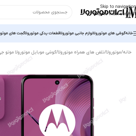
Skip to navigation
Skip to main content
خانه
گوشی های موتورولا
لوازم جانبی موتورولا
قطعات یدکی موتورولا
گجت های موتور
خانه
موتورولا
تلفن های همراه موتورولا
گوشی موبایل موتورولا موتو جی ۵۵ / torola Moto G55