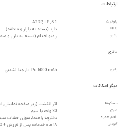
ارتباطات
بلوتوث
5.1, A2DP, LE
NFC
دارد (بسته به بازار و منطقه)
رادیو
رادیو اف ام (بسته به بازار و منط
باتری
باتری
Li-Po 5000 mAh, جدا نشدنی
دیگر امکانات
حسگرها
اثر انگشت (زیر صفحه نمایش, optical), حسگر مجاورتی, ژیروسکوپ, شتاب سنج, قطب نما
شارژر
30 وات با سیم
اقلام همراه
دفترچه راهنما, سوزن خشاب سیم 
گارانتی
۱۸ ماه خدمات پس از فروش + کارت گارانتی یک ساله GPro