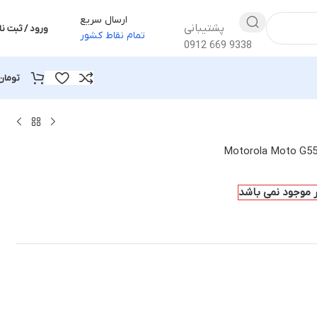
ارسال سریع
پشتیبانی
ورود / ثبت نا
تمام نقاط کشور
0912 669 9338
تومان
ار موجود نمی باشد