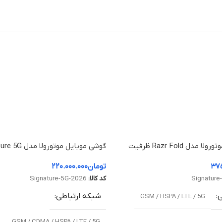
گوشی موبایل موتورولا مدل Razr Fold ظرفیت
512 گیگابایت و رم 16 گیگابایت
۳۷۵
تومان
۲۲۰.۰۰۰.۰۰۰
Signature
کد کالا:
Signature-5G-2026
ی
شبکه ارتباطی
GSM / HSPA / LTE / 5G
GSM / CDMA / HSPA / LTE / 5G