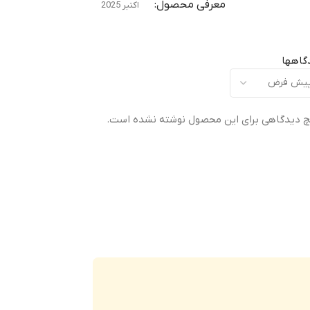
معرفی محصول
اکتبر 2025
ابعاد
159.9 × 74 × 6 میلی‌متر
گاهها
وزن
159 گرم
 دیدگاهی برای این محصول نوشته نشده است.
ساختار
Glass front (گوریلا گلس 7i)
,
فریم از آلومینیوم
,
فریم از
مقاوم در برابر آب
استاندارد IP48 (مقاوم در برابر نفوذ آب تا عمق ۱.۵
متری به مدت ۳۰ دقیقه)
,
دارای گواهی IP68/IP69 —
مقاوم در برابر گردوغبار و آب (پاشش آب با فشار بالا و
غوطه‌وری تا عمق ۱.۵ متر به مدت ۳۰ دقیقه)
وم در برابر گردوغبار و
آب (پاشش آب با فشار بالا و غوطه‌وری تا عمق ۱.۵ متر
سازگار با استاندارد MIL-STD-