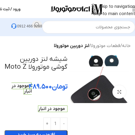
Skip to navigation
ورود / ثبت نا
Skip to main content
0912 466 9238
خانه
قطعات موتورولا
لنز دوربین موتورولا
شیشه لنز دوربین
گوشی موتورولا Moto Z
تومان
۴۸۹.۵۰۰
موجود در
انبار
بزرگنمایی تصویر
موجود در انبار
افزودن به سبد خرید