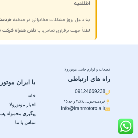
اطلاعیه
به دلیل بروز مشکلات مخابراتی در منطقه
خردمن
لطفاً جهت برقراری تماس، با
تلفن همراه شرکت
ت
قطعات و لوازم جانبی موتورولا
راه های ارتباطی
با ایران موتورو
09124669238
خانه
خردمندجنوبی پلاک۲ واحد ۱۵
اخبار موتورولا
info@iranmotorola.ir
پیگیری محموله پس
تماس با ما