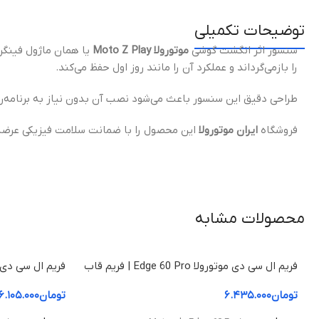
توضیحات تکمیلی
سنسور اثر انگشت گوشی
موتورولا Moto Z Play
یا همان ماژول فینگر
را بازمی‌گرداند و عملکرد آن را مانند روز اول حفظ می‌کند.
طراحی دقیق این سنسور باعث می‌شود نصب آن بدون نیاز به برنامه‌ری
فروشگاه
ایران موتورولا
این محصول را با ضمانت سلامت فیزیکی عرضه
محصولات مشابه
فریم ال سی دی موتورولا Edge 60 Pro | فریم قاب
میانی
قاب میانی
تومان
۶.۴۳۵.۰۰۰
تومان
۶.۱۰۵.۰۰۰