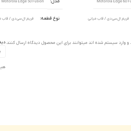
مدل
Motorola Edge 50 Fusion
Motorola Edge 60 F
نوع قطعه
فریم ال‌سی‌دی / قاب میانی
فریم ال‌سی‌دی / قاب م
مناسب برای
دید
 و وارد سیستم شده اند میتوانند برای این محصول دیدگاه ارسال کنند.
نی آسیب‌دیده یا شکسته
تعویض قاب میانی آسیب‌دیده یا شکس
هیچ
ت
کیفیت ساخت
ال (Original Equipment Manufacturer –
اورجینال ( Equipment Manufacturer
OEM)
گارانتی
نت سلامت فیزیکی کالا
ضمانت سلامت فیزیکی کالا