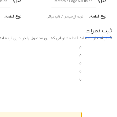
مدل
مدل
usion
Motorola Edge 60 Fusion
نوع قطعه
نوع قطعه
فریم ال‌سی‌دی / قاب میانی
ثبت نظرات
مناسب برای
مناسب برای
0 نفر امتیاز داده اند
.فقط مشتریانی که این محصول را خریداری کرده اند
تعویض قاب میانی آسیب‌دیده یا شکسته
تعویض قاب میا
0
0
کیفیت ساخت
کیفیت ساخ
0
0
اورجینال (Original Equipment Manufacturer –
اورجین
OEM)
OEM)
0
گارانتی
گارانتی
ضمانت سلامت فیزیکی کالا
ضما