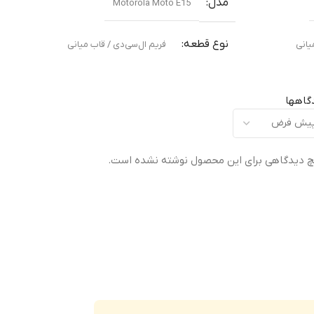
مدل
Motorola Moto E15
نوع قطعه
یانی
فریم ال‌سی‌دی / قاب میانی
مناسب برای
گاهها
ته
تعویض قاب میانی آسیب‌دیده یا شکسته
 دیدگاهی برای این محصول نوشته نشده است.
کیفیت ساخت
Original –
اورجینال (Original Equipment Manufacturer –
OEM)
گارانتی
ضمانت سلامت فیزیکی کالا