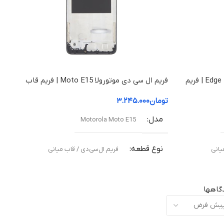
فریم ال سی دی موتورولا Edge 50 Fusion | فریم
فریم ال سی دی موتورولا Moto E15 | فریم قاب
میانی
تومان
۳.۲۴۵.۰۰۰
مدل
Motorola Moto E15
نوع قطعه
یانی
فریم ال‌سی‌دی / قاب میانی
مناسب برای
گاهها
ته
تعویض قاب میانی آسیب‌دیده یا شکسته