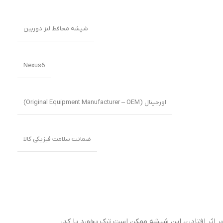
شیشه محافظ لنز دوربین
Nexus6
اورجینال (Original Equipment Manufacturer – OEM)
ضمانت سلامت فیزیکی کالا
بر اثر افتادن، این شیشه ممکن است ترک بخورد یا کدر