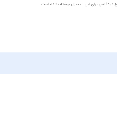
 دیدگاهی برای این محصول نوشته نشده است.
کیفیت ساخت
Original –
اورجینال (Original Equipment Manufacturer –
OEM)
گارانتی
ضمانت سلامت فیزیکی کالا