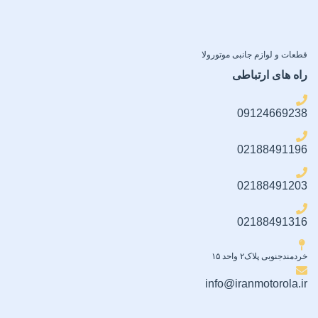
قطعات و لوازم جانبی موتورولا
راه های ارتباطی
09124669238
02188491196
02188491203
02188491316
خردمندجنوبی پلاک۲ واحد ۱۵
info@iranmotorola.ir