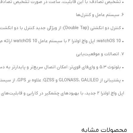
• تشخیص تصادف: با این قابلیت، ساعت در صورت تشخیص تصادف، ام
۶. سیستم عامل و کنترل‌ها
• کنترل دو انگشتی (Double Tap): از ویژگی جدید کنترل با دو انگشت برخوردار است که بدون لمس مستقیم صفحه، امکان انجام برخی عملیات‌ها را فراهم می‌کند.
• watchOS 10: اپل واچ اولترا ۲ با سیستم عامل watchOS 10 ارائه می‌شود که ویژگی‌های جدیدی مانند نمایشگرهای هوشمندتر، مدیریت بهتر اعلان‌ها و امکانات ورزشی بیشتر را شامل می‌شود.
۷. اتصالات و موقعیت‌یابی
• بلوتوث ۵.۳ و وای‌فای قوی‌تر: امکان اتصال سریع‌تر و پایدارتر به دستگاه‌های دیگر از جمله آیفون و لوازم جانبی را دارد.
• پشتیبانی از GLONASS، GALILEO و QZSS: علاوه بر GPS، از سیستم‌های موقعیت‌یابی چندگانه برای دقت بیشتر استفاده می‌کند.
اپل واچ اولترا ۲ جدید، با بهبودهای چشمگیر در کارایی و قابلیت‌های پیشرفته سلامتی و ورزشی، به یکی از پرقدرت‌ترین و مقاوم‌ترین ساعت‌های هوشمند بازار تبدیل شده
محصولات مشابه