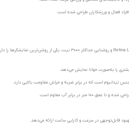
افراد فعال و ورزشکاران طراحی شده است.
• صفحه‌نمایش روشن‌تر: اپل واچ اولترا ۲ با صفحه‌نمایش Retina LTPO OLED و روشن