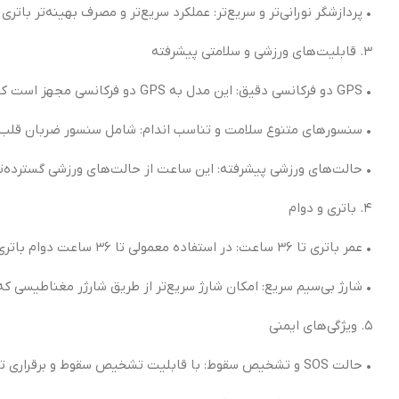
• پردازشگر نورانی‌تر و سریع‌تر: عملکرد سریع‌تر و مصرف بهینه‌تر باتری 
۳. قابلیت‌های ورزشی و سلامتی پیشرفته
• GPS دو فرکانسی دقیق: این مدل به GPS دو فرکانسی مجهز است که امکان ردیابی دقیق‌تر مسیرها و موقعیت را حتی در مناطق با موانع زیاد فراهم می‌کند.
• سنسورهای متنوع سلامت و تناسب اندام: شامل سنسور ضربان قلب
• حالت‌های ورزشی پیشرفته: این ساعت از حالت‌های ورزشی گسترده‌تری
۴. باتری و دوام
• عمر باتری تا ۳۶ ساعت: در استفاده معمولی تا ۳۶ ساعت دوام باتری و در حالت کم‌مصرف تا ۷۲ ساعت عمر باتری را فراهم می‌کند.
• شارژ بی‌سیم سریع: امکان شارژ سریع‌تر از طریق شارژر مغناطیسی که
۵. ویژگی‌های ایمنی
• حالت SOS و تشخیص سقوط: با قابلیت تشخیص سقوط و برقراری تماس اضطراری در شرایط خطرناک، امنیت بیشتری برای کاربران فراهم می‌کند.