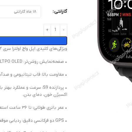
گارانتی
ویژگی‌های کلیدی اپل واچ اولترا سری ۲ جدید:
• صفحه‌نمایش روشن‌تر: Retina LTPO OLED با حداکثر ۳۰۰۰ نیت روشنایی.
• مقاومت بالا: قاب تیتانیومی و ضدآب تا عم
• پردازنده S9: سرعت و عمل
اکسیژن خون، دمای بدن.
• عمر باتری طولانی: تا ۳۶ ساعت استفاده معمولی و ۷۲ ساعت در حالت کم‌مصرف.
• GPS دو فرکانسی دقیق: ردیابی موقعیت حتی در شرایط سخت.