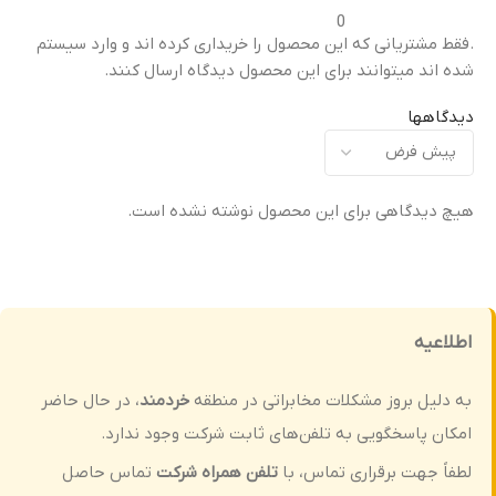
0
تعویض قاب میانی آسیب‌دیده
تعویض قاب میانی آسیب‌دیده
ت
.فقط مشتریانی که این محصول را خریداری کرده اند و وارد سیستم
یا شکسته
یا شکسته
ی
شده اند میتوانند برای این محصول دیدگاه ارسال کنند.
کیفیت ساخت
کیفیت ساخت
دیدگاهها
اورجینال (Original Equipment
اورجینال (Original Equipment
)
Manufacturer – OEM)
Manufacturer – OEM)
هیچ دیدگاهی برای این محصول نوشته نشده است.
گارانتی
گارانتی
ضمانت سلامت فیزیکی کالا
ضمانت سلامت فیزیکی کالا
اطلاعیه
به دلیل بروز مشکلات مخابراتی در منطقه
خردمند
، در حال حاضر
امکان پاسخگویی به تلفن‌های ثابت شرکت وجود ندارد.
لطفاً جهت برقراری تماس، با
تلفن همراه شرکت
تماس حاصل