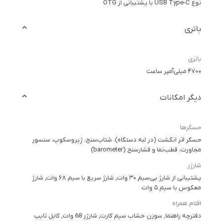
نوع USB Type-C با پشتیبانی از OTG
باتری
باتری
۴۷۰۰ میلی‌آمپر ساعت
دیگر امکانات
حسگرها
حسگر اثر انگشت (در لبه دستگاه)، شتاب‌سنج، ژیروسکوپ، سنسور
مجاورت، قطب‌نما و فشارسنج (barometer)
شارژر
پشتیبانی از شارژ بی‌سیم ۳۰ وات, شارژ سریع با سیم ۶۸ وات, شارژ
معکوس با سیم ۵ وات
اقلام همراه
دفترچه راهنما, سوزن خشاب سیم کارت, شارژر 68 وات, کابل تایپ