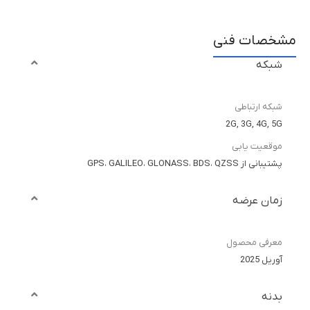
مشخصات فنی
شبکه
شبکه ارتباطی
2G, 3G, 4G, 5G
موقعیت یابی
پشتیبانی از GPS، GALILEO، GLONASS، BDS، QZSS
زمان عرضه
معرفی محصول
آوریل 2025
بدنه