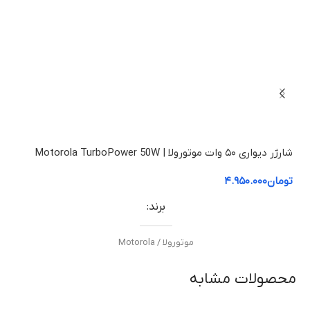
شارژر دیواری ۵۰ وات موتورولا | Motorola TurboPower 50W
تومان
۴.۹۵۰.۰۰۰
برند
موتورولا / Motorola
محصولات مشابه
مدل
م