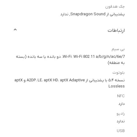
جک هدفون
پشتیبانی از Snapdragon Sound, ندارد
ارتباطات
بی سیم
Wi-Fi: Wi-Fi 802.11 a/b/g/n/ac/6e/7، دو بانده یا سه بانده (بسته
به منطقه)
بلوتوث
نسخه ۵.۴ با پشتیبانی از A2DP، LE، aptX HD، aptX Adaptive و aptX
Lossless
NFC
دارد
رادیو
ندارد
USB