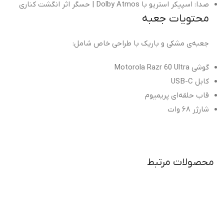
صدا: اسپیکر استریو با Dolby Atmos | حسگر اثر انگشت کناری
محتویات جعبه
جعبه‌ی مشکی و باریک با طراحی خاص شامل:
گوشی Motorola Razr 60 Ultra
کابل USB-C
قاب حلقه‌ای پریمیوم
شارژر ۶۸ وات
محصولات مرتبط
شارژر دیوا
توم