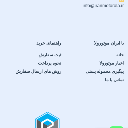
PWM، پشتیبانی از HDR،
نمایشگر بیرونی LTPO P-OLED
info@iranmotorola.ir
روشنایی 1800 نیت (HBM)،
با نمایش ۱ میلیارد رنگ،
حداکثر روشنایی 5200 نیت
پشتیبانی از Dolby Vision و
HDR10+، حداکثر روشنایی 6000
نیت
اندازه صفحه نمایش
اندازه صفحه نمایش
با ایران موتورولا
راهنمای خرید
6.78 اینچ، معادل 112.4
سانتی‌متر مربع (نسبت نمایشگر
خانه
ثبت سفارش
به بدنه حدود 91.4 درصد)
در حالت باز: 160.1 × 144.5 ×
4.7 میلی‌متر (8.1 اینچ)
,
در حالت
اخبار موتورولا
نحوه پرداخت
بسته: 160.1 × 73.6 × 10.1
میلی‌متر (6.6 اینچ)
رزولوشن تصویر
پیگیری محموله پستی
روش های ارسال سفارش
تماس با ما
1272 × 2772 پیکسل، نسبت
رزولوشن تصویر
تصویر 19.5:9 (تراکم حدود 450
پیکسل در هر اینچ)
در حالت باز: رزولوشن 2232 ×
2484 پیکسل
,
در حالت بسته:
رزولوشن 1080 × 2520 پیکسل
فن آوری صفحه نمایش
Corning Gorilla Glass 7i
فن آوری صفحه نمایش