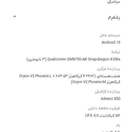
سرامیکی
پلتفرم
سیستم عامل
Android 15
تراشه
Qualcomm SM8750-AB Snapdragon 8 Elite (۳ نانومتری)
پردازنده مرکزی
هشت‌هسته‌ای (۲×۴.۳۲ گیگاهرتز Oryon V2 Phoenix L + ۶×۳.۵۳
گیگاهرتز Oryon V2 Phoenix M)
پردازنده گرافیکی
Adreno 830
ظرفیت حافظه داخلی
۵۱۲ گیگابایت, UFS 4.0
رم