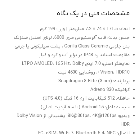
مشخصات فنی در یک نگاه
ابعاد: 171.5 × 74 × 7.2 میلی‌متر | وزن: 199 گرم
جنس بدنه: قاب آلومینیومی سری 6000، لولای استیل ضدزنگ،
پنل جلویی Gorilla Glass Ceramic ، پشت سیلیکونی یا چرمی
مقاومت: استاندارد IP48 در برابر آب و گرد و غبار
نمایشگر اصلی: 7.0 اینچ LTPO AMOLED، 165 Hz، Dolby
Vision، HDR10+، روشنایی 4500 نیت
پردازنده: Snapdragon 8 Elite (3 nm)
گرافیک: Adreno 830
حافظه: 512 گیگابایت | رم 16 گیگ (UFS 4.0)
سیستم‌عامل: Android 15 (با سه آپدیت اصلی)
ویدیو: 8K@30fps، 4K@120fps، پشتیبانی از Dolby Vision
HDR
اتصال: 5G، eSIM، Wi-Fi 7، Bluetooth 5.4، NFC