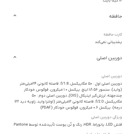
۱۶ گیگا بایت
حافظه
کارت حافظه
پشتیبانی نمی‌کند
دوربین اصلی
دوربین اصلی
دوربین اصلی اول : ۵۰ مگاپیکسل، f/1.8، فاصله کانونی ۲۴میلی‌متر
(واید)، سنسور ۱/۱.۵۶ اینچ، پیکسل ۱.۰ میکرون، فوکوس خودکار
چندجهته، لرزش‌گیر اپتیکال (OIS), دوربین اصلی دوم : ۵۰
مگاپیکسل، f/2.0، فاصله کانونی ۱۲میلی‌متر (اولترا واید، زاویه دید ۱۲۲
درجه)، پیکسل ۰.۶ میکرون، فوکوس خودکار (PDAF)
ویژگی دوربین اصلی
فلش LED، پانوراما، HDR، رنگ و تُن پوست تأییدشده توسط Pantone