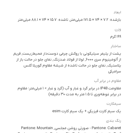
ابعاد
بازشده: ۷.۲ × ۷۴ × ۱۷۱.۵ میلی‌متر, تا‌شده: ۱۵.۷ × ۷۴ × ۸۸.۱ میلی‌متر
وزن
۱۹۹ گرم
ساختار
پشت از پلیمر سیلیکونی با روکش چرمی دوست‌دار محیط‌زیست, فریم
از آلومینیوم سری ۶۰۰۰, لولا از فولاد ضدزنگ, نمای جلو در حالت باز از
پلاستیک, نمای جلو در حالت تا‌شده از شیشه مقاوم گوریلا گلس
سرامیکی
مقاوم در برابر آب
مقاومت IP48 در برابر گرد و غبار و آب (گرد و غبار > ۱ میلی‌متر؛ مقاوم
در برابر غوطه‌وری تا ۱.۵ متر به مدت ۳۰ دقیقه)
سیمکارت
یک سیم کارت فیزیکی + یک سیم کارت esim
رنگ بندی
Pantone: Cabaret - صورتی روشن مجلسی, Pantone: Mountain