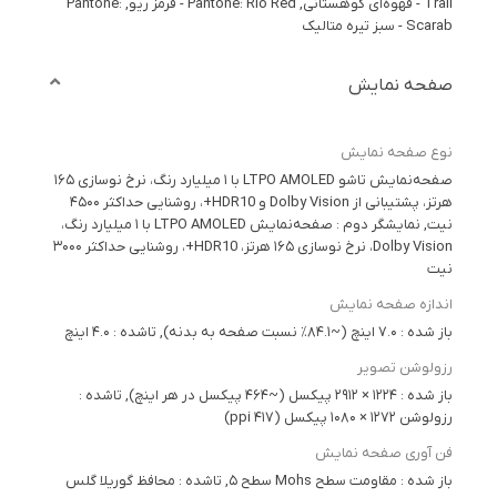
Trail - قهوه‌ای کوهستانی, Pantone: Rio Red - قرمز ریو, Pantone:
Scarab - سبز تیره متالیک
صفحه نمایش
نوع صفحه نمایش
صفحه‌نمایش تاشو LTPO AMOLED با ۱ میلیارد رنگ، نرخ نوسازی ۱۶۵
هرتز، پشتیبانی از Dolby Vision و HDR10+، روشنایی حداکثر ۴۵۰۰
نیت, نمایشگر دوم : صفحه‌نمایش LTPO AMOLED با ۱ میلیارد رنگ،
Dolby Vision، نرخ نوسازی ۱۶۵ هرتز، HDR10+، روشنایی حداکثر ۳۰۰۰
نیت
اندازه صفحه نمایش
باز شده : ۷.۰ اینچ (~۸۴.۱٪ نسبت صفحه به بدنه), تاشده : ۴.۰ اینچ
رزولوشن تصویر
باز شده : ۱۲۲۴ × ۲۹۱۲ پیکسل (~۴۶۴ پیکسل در هر اینچ), تاشده :
رزولوشن ۱۲۷۲ × ۱۰۸۰ پیکسل (۴۱۷ ppi)
فن آوری صفحه نمایش
باز شده : مقاومت سطح Mohs سطح ۵, تاشده : محافظ گوریلا گلس