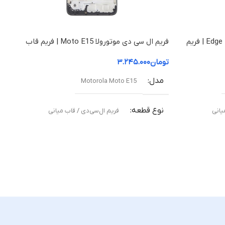
فریم ال سی دی موتورولا Edge 50 Fusion | فریم
فریم ال سی دی موتورولا Moto E15 | فریم قاب
میانی
تومان
۳.۲۴۵.۰۰۰
مدل
Motorola Moto E15
نوع قطعه
یانی
فریم ال‌سی‌دی / قاب میانی
مناسب برای
ته
تعویض قاب میانی آسیب‌دیده یا شکسته
کیفیت ساخت
Original –
اورجینال (Original Equipment Manufacturer –