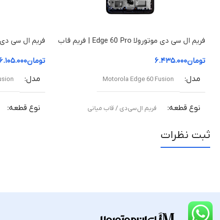
فریم ال سی دی موتورولا Edge 60 Pro | فریم قاب
میانی
قاب میانی
تومان
۶.۴۳۵.۰۰۰
تومان
۶.۱۰۵.۰۰۰
مدل
مدل
usion
Motorola Edge 60 Fusion
نوع قطعه
نوع قطعه
فریم ال‌سی‌دی / قاب میانی
ثبت نظرات
مناسب برای
مناسب برای
تعویض قاب میانی آسیب‌دیده یا شکسته
تعویض قاب میا
کیفیت ساخت
کیفیت ساخ
اورجینال (Original Equipment Manufacturer –
اورجین