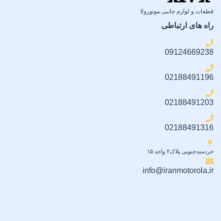
قطعات و لوازم جانبی موتورولا
راه های ارتباطی
09124669238
02188491196
02188491203
02188491316
خردمندجنوبی پلاک۲ واحد ۱۵
info@iranmotorola.ir