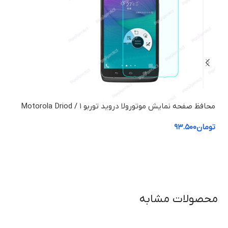
محافظ صفحه نمایش موتورولا دروید توربو ۱ / Motorola Driod
بلندگ
Turbo1
تومان
۹۳.۵۰۰
توم
محصولات مشابه