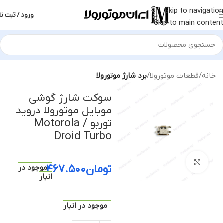
Skip to navigation
ورود / ثبت نا
Skip to main content
خانه
قطعات موتورولا
برد شارژ موتورولا
سوکت شارژ گوشی
موبایل موتورولا دروید
توربو / Motorola
Droid Turbo
بزرگنمایی تصویر
تومان
۴۶۷.۵۰۰
موجود در
انبار
موجود در انبار