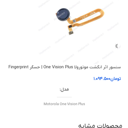
سنسور اثر انگشت موتورولا One Vision Plus | حسگر Fingerprint
فلت 
اورجینال
تومان
۱.۰۹۴.۵۰۰
توم
مدل
Motorola One Vision Plus
نوع قطعه
محصولات مشابه