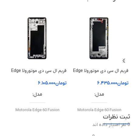
سنسور اثر انگشت | حسگر Fingerprint
مناسب برای
تعویض سنسور اثر انگشت معیوب یا از کار افتاده گوشی
کیفیت ساخت
فریم ال سی دی موتورولا Edge
فریم ال سی دی موتورولا Edge
اورجینال (Original Equipment Manufacturer – OEM)
60 Pro | فریم قاب میانی
60 Fusion | فریم قاب میانی
50 ion
تومان
۶.۴۳۵.۰۰۰
تومان
۶.۱۰۵.۰۰۰
توم
گارانتی
مدل
مدل
ضمانت سلامت فیزیکی کالا
Motorola Edge 60 Fusion
Motorola Edge 60 Fusion
ثبت نظرات
0 نفر امتیاز داده اند
نوع قطعه
نوع قطعه