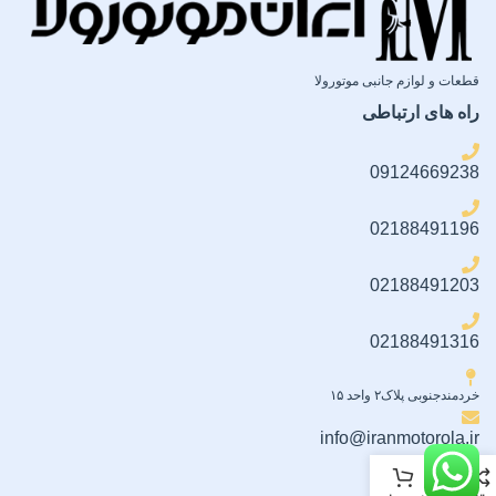
قطعات و لوازم جانبی موتورولا
راه های ارتباطی
09124669238
02188491196
02188491203
02188491316
خردمندجنوبی پلاک۲ واحد ۱۵
info@iranmotorola.ir