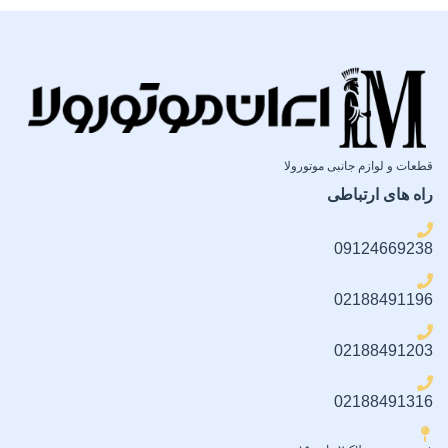
ضمانت سلامت فیزیکی کالا
ضمانت سلامت فیزیکی کالا
قطعات و لوازم جانبی موتورولا
راه های ارتباطی
09124669238
02188491196
02188491203
02188491316