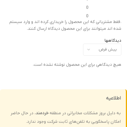
مناسب برای
مناسب برای
0
0
تعویض قاب میانی آسیب‌دیده
تعویض قاب میانی آسیب‌دیده
ت
.فقط مشتریانی که این محصول را خریداری کرده اند و وارد سیستم
یا شکسته
یا شکسته
ی
شده اند میتوانند برای این محصول دیدگاه ارسال کنند.
کیفیت ساخت
کیفیت ساخت
دیدگاهها
اورجینال (Original Equipment
اورجینال (Original Equipment
)
Manufacturer – OEM)
Manufacturer – OEM)
هیچ دیدگاهی برای این محصول نوشته نشده است.
گارانتی
گارانتی
ضمانت سلامت فیزیکی کالا
ضمانت سلامت فیزیکی کالا
اطلاعیه
به دلیل بروز مشکلات مخابراتی در منطقه
خردمند
، در حال حاضر
امکان پاسخگویی به تلفن‌های ثابت شرکت وجود ندارد.