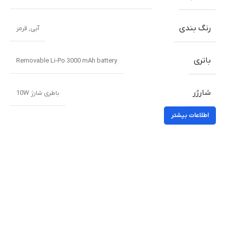
رنگ بندی
آبی, قرمز
باتری
Removable Li-Po 3000 mAh battery
شارژر
باطری شارژ 10W
اطلاعات بیشتر