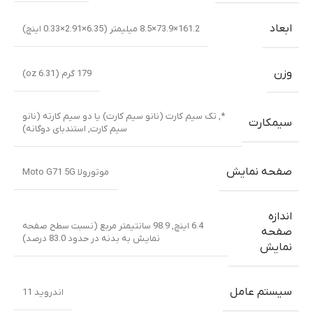
ابعاد
161.2×73.9×8.5 میلیمتر (6.35×2.91×0.33 اینچ)
وزن
179 گرم (6.31 oz)
*
,
تک سیم کارت (نانو سیم کارت) یا دو سیم کارته (نانو
سیمکارت
سیم کارت, استندبای دوگانه)
صفحه نمایش
موتورولا Moto G71 5G
اندازه
6.4 اینچ, 98.9 سانتیمتر مربع (نسبت سطح صفحه
صفحه
نمایش به بدنه در حدود 83.0 درصد)
نمایش
سیستم عامل
اندروید 11