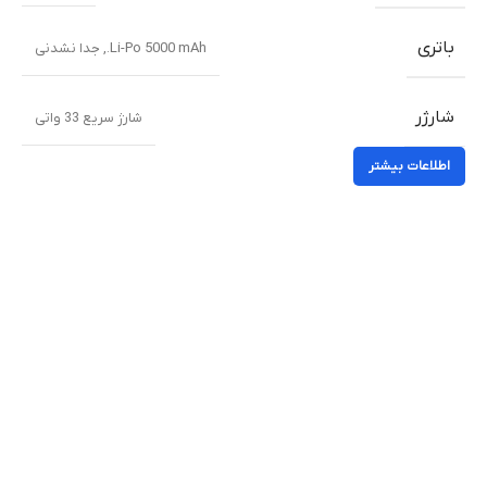
باتری
Li-Po 5000 mAh., جدا نشدنی
شارژر
شارژ سریع 33 واتی
اطلاعات بیشتر