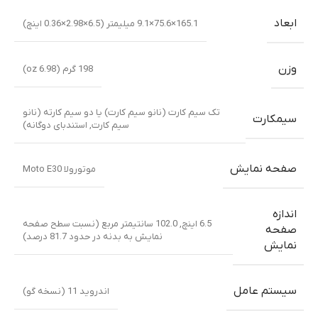
ابعاد
165.1×75.6×9.1 میلیمتر (6.5×2.98×0.36 اینچ)
وزن
198 گرم (6.98 oz)
تک سیم کارت (نانو سیم کارت) یا دو سیم کارته (نانو
سیمکارت
سیم کارت, استندبای دوگانه)
صفحه نمایش
موتورولا Moto E30
اندازه
6.5 اینچ, 102.0 سانتیمتر مربع (نسبت سطح صفحه
صفحه
نمایش به بدنه در حدود 81.7 درصد)
نمایش
سیستم عامل
اندروید 11 (نسخه گو)