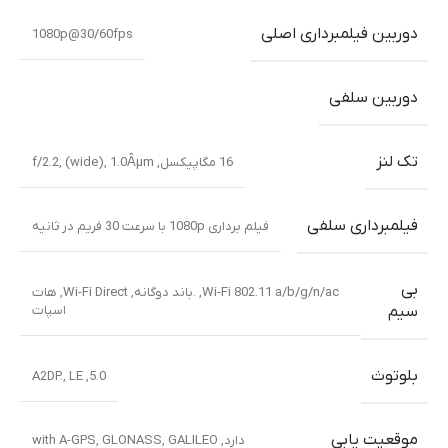
دوربین فیلمبرداری اصلی
1080p@30/60fps
دوربین سلفی
تک لنز
16 مگاپیکسل, f/2.2, (wide), 1.0Âµm
فیلمبرداری سلفی
فیلم برداری 1080p با سرعت 30 فریم در ثانیه
بی
Wi-Fi 802.11 a/b/g/n/ac, .باند دوگانه, Wi-Fi Direct, هات
اسپات
سیم
بلوتوث
5.0, A2DP., LE
موقعیت یابی
دارد, with A-GPS, GLONASS, GALILEO