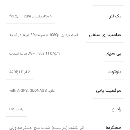
تک لنز
5 مگاپیکسل, f/2.2, 1.12µm
فیلمبرداری سلفی
فیلم برداری 1080p با سرعت 30 فریم در ثانیه
بی سیم
Wi-Fi 802.11 b/g/n, هات اسپات
بلوتوث
4.2, A2DP, LE
موقعیت یابی
دارد, with A-GPS, GLONASS
رادیو
رادیو FM
حسگرها
اثر انگشت (در پشت), شتاب سنج, حسگر مجاورتی