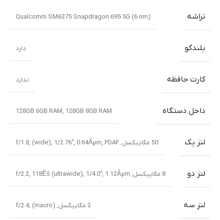
تراشه
Qualcomm SM6375 Snapdragon 695 5G (6 nm)
بلندگو
دارد
کارت حافظه
ندارد
داخل دستگاه
128GB 6GB RAM, 128GB 8GB RAM
لنز یک
50 مگاپیکسل, f/1.8, (wide), 1/2.76″, 0.64Âµm, PDAF
لنز دو
8 مگاپیکسل, f/2.2, 118Ëš (ultrawide), 1/4.0″, 1.12Âµm
لنز سه
2 مگاپیکسل, f/2.4, (macro)