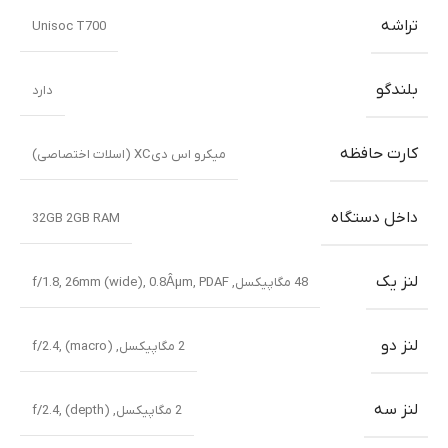
تراشه
Unisoc T700
بلندگو
دارد
کارت حافظه
میکرو اس دیXC (اسلات اختصاصی)
داخل دستگاه
32GB 2GB RAM
لنز یک
48 مگاپیکسل, f/1.8, 26mm (wide), 0.8Âµm, PDAF
لنز دو
2 مگاپیکسل, f/2.4, (macro)
لنز سه
2 مگاپیکسل, f/2.4, (depth)