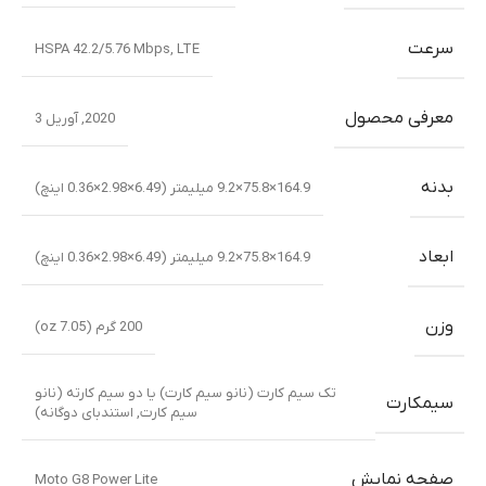
سرعت
HSPA 42.2/5.76 Mbps, LTE
معرفی محصول
2020, آوریل 3
بدنه
164.9×75.8×9.2 میلیمتر (6.49×2.98×0.36 اینچ)
ابعاد
164.9×75.8×9.2 میلیمتر (6.49×2.98×0.36 اینچ)
وزن
200 گرم (7.05 oz)
تک سیم کارت (نانو سیم کارت) یا دو سیم کارته (نانو
سیمکارت
سیم کارت, استندبای دوگانه)
صفحه نمایش
Moto G8 Power Lite