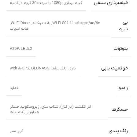
فیلمبرداری سلفی
فیلم برداری 1080p با سرعت 30 فریم در ثانیه
بی
Wi-Fi 802.11 a/b/g/n/ac/6e, باند دوگانه, Wi-Fi Direct,
هات اسپات
سیم
بلوتوث
5.2، A2DP، LE
موقعیت یابی
دارد, .with A-GPS, GLONASS, GALILEO
رادیو
ندارد
اثر انگشت (در کنار), شتاب سنج, ژیروسکوپ, حسگر
حسگرها
مجاورتی, قطب نما
رنگ بندی
آبی
,
سبز