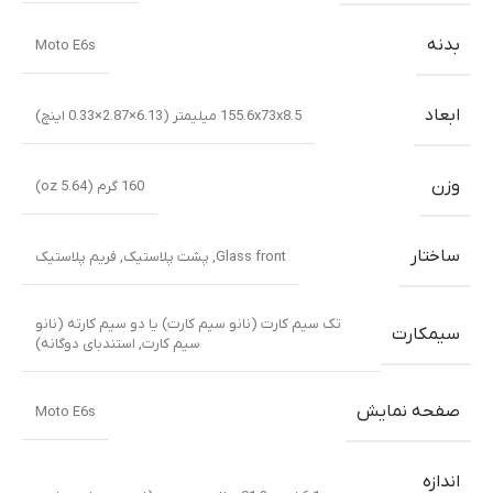
بدنه
Moto E6s
ابعاد
155.6x73x8.5 میلیمتر (6.13×2.87×0.33 اینچ)
وزن
160 گرم (5.64 oz)
ساختار
Glass front, پشت پلاستیک, فریم پلاستیک
تک سیم کارت (نانو سیم کارت) یا دو سیم کارته (نانو
سیمکارت
سیم کارت, استندبای دوگانه)
صفحه نمایش
Moto E6s
اندازه