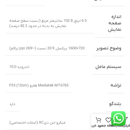
اندازه
6.5 اینچ, 102.8 سانتیمتر مربع (نسبت سطح صفحه
صفحه
نمایش به بدنه در حدود 82.2 درصد)
نمایش
وضوح تصویر
720×1600 پیکسل, 20:9 نسبت (~269 ppi تراکم)
سیستم عامل
اندروید 10.0
تراشه
Mediatek MT6765 هلیو P35 (12nm)
بلندگو
دارد
کارت حافظه
میکرو اس دیXC (اسلات اختصاصی)
فیلترها
مقایسه
علاقه مندی
سبد خرید