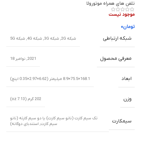
تلفن های همراه موتورولا
موجود نیست
تومان
۰
شبکه ارتباطی
شبکه 2G
,
شبکه 3G
,
شبکه 4G
,
شبکه 5G
معرفی محصول
2021, نوامبر 18
ابعاد
168.1×75.5×8.9 میلیمتر (6.62×2.97×0.35 اینچ)
وزن
202 گرم (7.13 oz)
تک سیم کارت (نانو سیم کارت) یا دو سیم کارته (نانو
سیمکارت
سیم کارت, استندبای دوگانه)