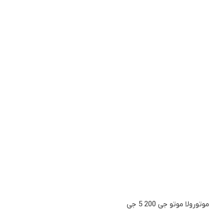
موتورولا موتو جی 200 5 جی