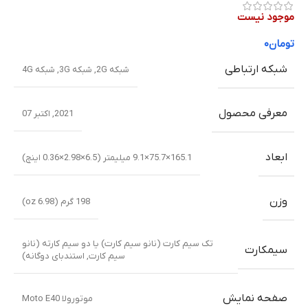
موجود نیست
تومان
۰
شبکه ارتباطی
شبکه 2G
,
شبکه 3G
,
شبکه 4G
معرفی محصول
2021, اکتبر 07
ابعاد
165.1×75.7×9.1 میلیمتر (6.5×2.98×0.36 اینچ)
وزن
198 گرم (6.98 oz)
تک سیم کارت (نانو سیم کارت) یا دو سیم کارته (نانو
سیمکارت
سیم کارت, استندبای دوگانه)
صفحه نمایش
موتورولا Moto E40