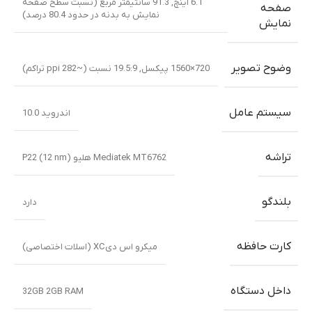
6.1 اینچ, 91.3 سانتیمتر مربع (نسبت سطح صفحه
صفحه
نمایش به بدنه در حدود 80.4 درصد)
نمایش
وضوح تصویر
720×1560 پیکسل, 19.5:9 نسبت (~282 ppi تراکم)
سیستم عامل
اندروید 10.0
تراشه
Mediatek MT6762 هلیو P22 (12 nm)
بلندگو
دارد
کارت حافظه
میکرو اس دیXC (اسلات اختصاصی)
داخل دستگاه
32GB 2GB RAM