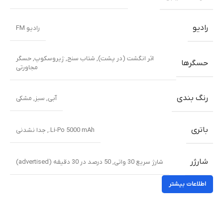
رادیو
رادیو FM
اثر انگشت (در پشت), شتاب سنج, ژیروسکوپ, حسگر
حسگرها
مجاورتی
رنگ بندی
آبی
,
سبز
,
مشکی
باتری
Li-Po 5000 mAh., جدا نشدنی
شارژر
شارژ سریع 30 واتی, 50 درصد در 30 دقیقه (advertised)
اطلاعات بیشتر