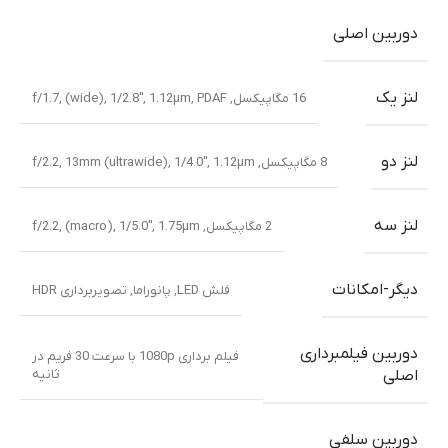
دوربین اصلی
لنز یک
16 مگاپیکسل, f/1.7, (wide), 1/2.8″, 1.12µm, PDAF
لنز دو
8 مگاپیکسل, f/2.2, 13mm (ultrawide), 1/4.0″, 1.12µm
لنز سه
2 مگاپیکسل, f/2.2, (macro), 1/5.0″, 1.75µm
دیگر-امکانات
فلش LED, پانوراما, تصویربرداری HDR
دوربین فیلمبرداری
فیلم برداری 1080p با سرعت 30 فریم در
ثانیه
اصلی
دوربین سلفی