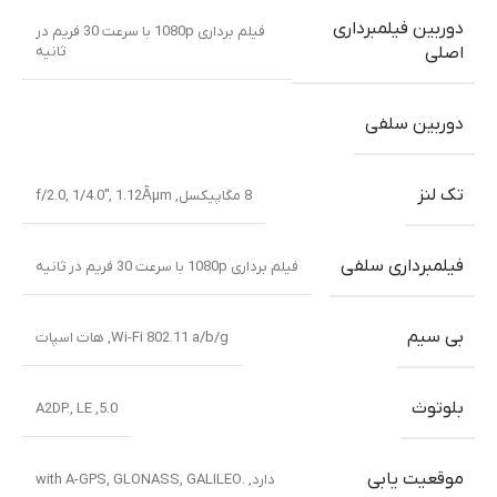
دوربین فیلمبرداری
فیلم برداری 1080p با سرعت 30 فریم در
ثانیه
اصلی
دوربین سلفی
تک لنز
8 مگاپیکسل, f/2.0, 1/4.0″, 1.12Âµm
فیلمبرداری سلفی
فیلم برداری 1080p با سرعت 30 فریم در ثانیه
بی سیم
Wi-Fi 802.11 a/b/g, هات اسپات
بلوتوث
5.0, A2DP., LE
موقعیت یابی
دارد, .with A-GPS, GLONASS, GALILEO