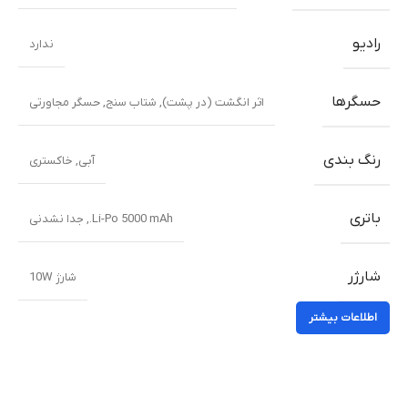
رادیو
ندارد
حسگرها
اثر انگشت (در پشت), شتاب سنج, حسگر مجاورتی
رنگ بندی
آبی
,
خاکستری
باتری
Li-Po 5000 mAh., جدا نشدنی
شارژر
شارژ 10W
اطلاعات بیشتر