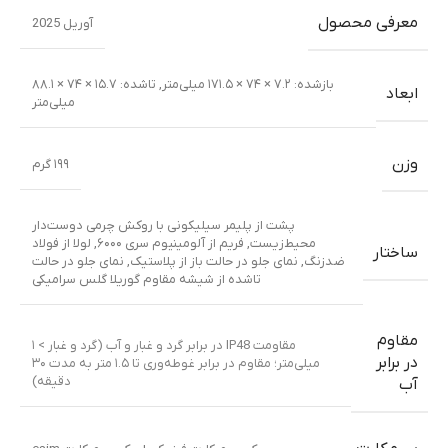
معرفی محصول
آوریل 2025
بازشده: ۷.۲ × ۷۴ × ۱۷۱.۵ میلی‌متر
,
تا‌شده: ۱۵.۷ × ۷۴ × ۸۸.۱
ابعاد
میلی‌متر
وزن
۱۹۹ گرم
پشت از پلیمر سیلیکونی با روکش چرمی دوست‌دار
محیط‌زیست
,
فریم از آلومینیوم سری ۶۰۰۰
,
لولا از فولاد
ساختار
ضدزنگ
,
نمای جلو در حالت باز از پلاستیک
,
نمای جلو در حالت
تا‌شده از شیشه مقاوم گوریلا گلس سرامیکی
مقاوم
مقاومت IP48 در برابر گرد و غبار و آب (گرد و غبار > ۱
در برابر
میلی‌متر؛ مقاوم در برابر غوطه‌وری تا ۱.۵ متر به مدت ۳۰
دقیقه)
آب