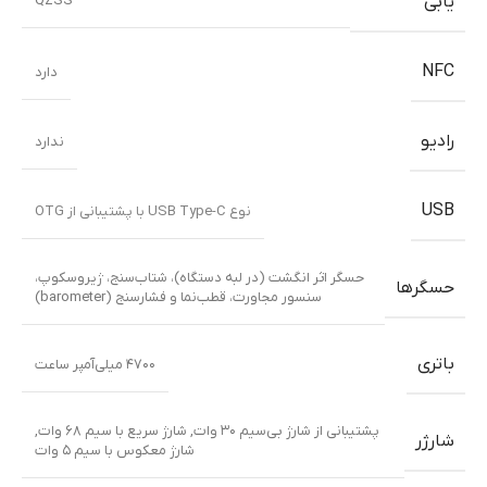
QZSS
یابی
NFC
دارد
رادیو
ندارد
USB
نوع USB Type-C با پشتیبانی از OTG
حسگر اثر انگشت (در لبه دستگاه)، شتاب‌سنج، ژیروسکوپ،
حسگرها
سنسور مجاورت، قطب‌نما و فشارسنج (barometer)
باتری
۴۷۰۰ میلی‌آمپر ساعت
پشتیبانی از شارژ بی‌سیم ۳۰ وات
,
شارژ سریع با سیم ۶۸ وات
,
شارژر
شارژ معکوس با سیم ۵ وات