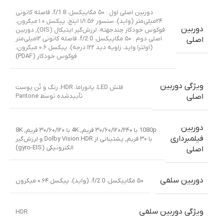
دوربین اصلی اول : ۵۰ مگاپیکسل، f/1.8، فاصله کانونی
۲۴میلی‌متر (واید)، سنسور ۱/۱.۵۶ اینچ، پیکسل ۱.۰ میکرون،
دوربین
فوکوس خودکار چندجهته، لرزش‌گیر اپتیکال (OIS)
,
دوربین
اصلی دوم : ۵۰ مگاپیکسل، f/2.0، فاصله کانونی ۱۲میلی‌متر
اصلی
(اولترا واید، زاویه دید ۱۲۲ درجه)، پیکسل ۰.۶ میکرون،
فوکوس خودکار (PDAF)
ویژگی دوربین
فلش LED، پانوراما، HDR، رنگ و تُن پوست
تأییدشده توسط Pantone
اصلی
دوربین
1080p با ۳۰/۶۰/۱۲۰/۲۴۰ فریم
,
4K با ۳۰/۶۰/۱۲۰ فریم
,
8K
فیلمبرداری
با ۳۰ فریم
,
پشتیبانی از Dolby Vision HDR و لرزش‌گیر
الکترونیکی (gyro-EIS)
اصلی
دوربین سلفی
۵۰ مگاپیکسل، f/2.0، (واید)، پیکسل ۰.۶۴ میکرون
ویژگی دوربین سلفی
HDR