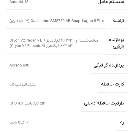
سیستم عامل
Android 15
تراشه
Qualcomm SM8750-AB Snapdragon 8 Elite (۳ نانومتری)
پردازنده
هشت‌هسته‌ای (۲×۴.۳۲ گیگاهرتز Oryon V2 Phoenix L +
۶×۳.۵۳ گیگاهرتز Oryon V2 Phoenix M)
مرکزی
پردازنده گرافیکی
Adreno 830
کارت حافظه
پشتیبانی نمی‌کند
ظرفیت حافظه داخلی
۵۱۲ گیگابایت
,
UFS 4.0
رم
۱۶ گیگا بایت