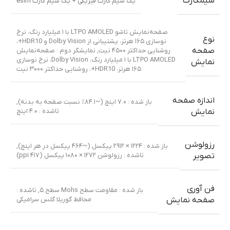
سیمکارت
یک سیم کارت فیزیکی + یک سیم کارت esim
صفحه‌نمایش تاشو LTPO AMOLED با ۱ میلیارد رنگ، نرخ
نوع
نوسازی ۱۶۵ هرتز، پشتیبانی از Dolby Vision و HDR10+،
صفحه
روشنایی حداکثر ۴۵۰۰ نیت
,
نمایشگر دوم : صفحه‌نمایش
LTPO AMOLED با ۱ میلیارد رنگ، Dolby Vision، نرخ نوسازی
نمایش
۱۶۵ هرتز، HDR10+، روشنایی حداکثر ۳۰۰۰ نیت
اندازه صفحه
باز شده : ۷.۰ اینچ (~۸۴.۱٪ نسبت صفحه به بدنه)
,
تاشده : ۴.۰ اینچ
نمایش
رزولوشن
باز شده : ۱۲۲۴ × ۲۹۱۲ پیکسل (~۴۶۴ پیکسل در هر اینچ)
,
تاشده : رزولوشن ۱۲۷۲ × ۱۰۸۰ پیکسل (۴۱۷ ppi)
تصویر
فن آوری
باز شده : مقاومت سطح Mohs سطح ۵
,
تاشده :
محافظ گوریلا گلس سرامیکی
صفحه نمایش