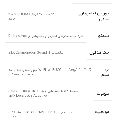
دوربین فیلمبرداری
4K با ۳۰/۶۰ فریم، 1080p با ۳۰/۶۰
فریم
سلفی
بلندگو
دارد، با اسپیکرهای استریو و پشتیبانی از Dolby Atmos
جک هدفون
پشتیبانی از Snapdragon Sound
,
ندارد
بی
Wi-Fi: Wi-Fi 802.11 a/b/g/n/ac/6e/7، دو بانده یا سه بانده
(بسته به منطقه)
سیم
نسخه ۵.۴ با پشتیبانی از A2DP، LE، aptX HD، aptX
بلوتوث
Adaptive و aptX Lossless
موقعیت
پشتیبانی از GPS، GALILEO، GLONASS، BDS،